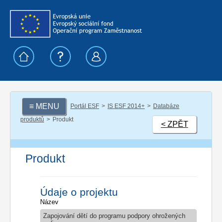
≡ MENU
Portál ESF
IS ESF 2014+
Databáze
produktů
Produkt
< ZPĚT
Produkt
Údaje o projektu
Název
Zapojování dětí do programu podpory ohrožených