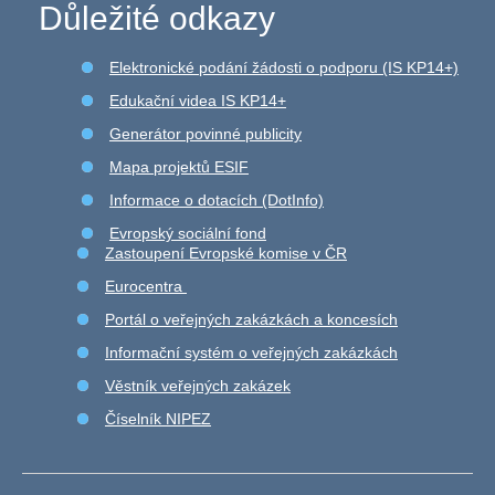
Důležité odkazy
Elektronické podání žádosti o podporu (IS KP14+)
Edukační videa IS KP14+
Generátor povinné publicity
Mapa projektů ESIF
Informace o dotacích (DotInfo)
Evropský sociální fond
Zastoupení Evropské komise v ČR
Eurocentra
Portál o veřejných zakázkách a koncesích
Informační systém o veřejných zakázkách
Věstník veřejných zakázek
Číselník NIPEZ