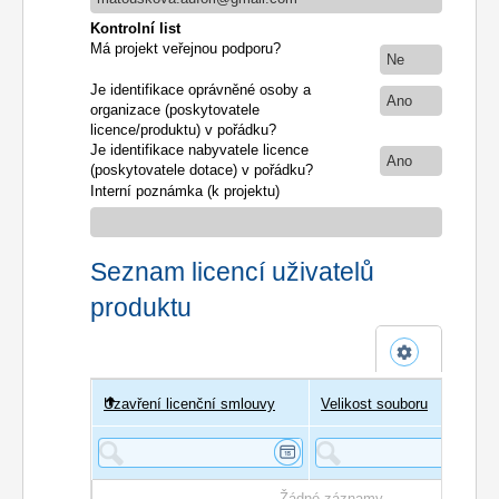
Kontrolní list
Má projekt veřejnou podporu?
Ne
Je identifikace oprávněné osoby a
Ano
organizace (poskytovatele
licence/produktu) v pořádku?
Je identifikace nabyvatele licence
Ano
(poskytovatele dotace) v pořádku?
Interní poznámka (k projektu)
Seznam licencí uživatelů
produktu
Uzavření licenční smlouvy
Uživatel
Velikost souboru
Poče
Žádné záznamy