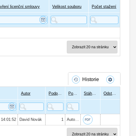
vření licenční smlouvy
Velikost souboru
Počet stažení
Historie
Autor
Podpisů
Podepsal
Stáhnout
Odstranit
 14:01:52
David Novák
1
Autor:
Ing. Petr Švec
, Datum podpisu