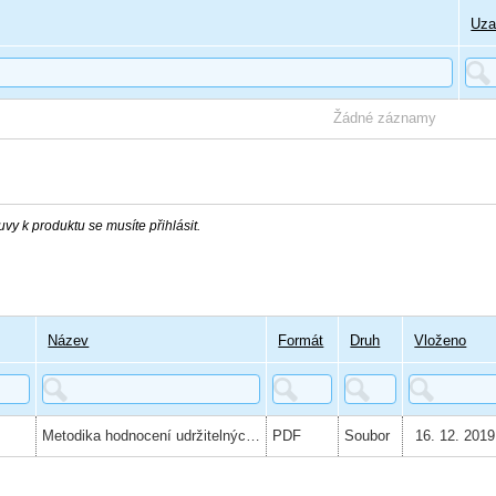
Uza
Žádné záznamy
vy k produktu se musíte přihlásit.
Název
Formát
Druh
Vloženo
Metodika hodnocení udržitelných měst – typová příloha pro malé obce
PDF
Soubor
16. 12. 2019