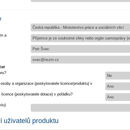
e
Česká republika - Ministerstvo práce a sociálních věcí
em a
Příjemce je ze soukromé sféry nebo orgán samosprávy (ob
Petr Švec
svec@nszm.cz
ist
oru?
Ne
 osoby a organizace (poskytovatele licence/produktu) v
Ano
e licence (poskytovatele dotace) v pořádku?
Ano
ktu)
 uživatelů produktu