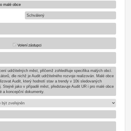
Schválený
Volení zástupci
ení udržitelných měst, přičemž zohledňuje specifika malých obcí.
orů, dle nichž je Audit udržitelného rozvoje realizován. Malé obce
zovat Audit, který hodnotí stav a trendy v 10ti sledovaných
. Stejně jako v případě měst, představuje Audit UR i pro malé obce
ké a koncepční dokumenty.