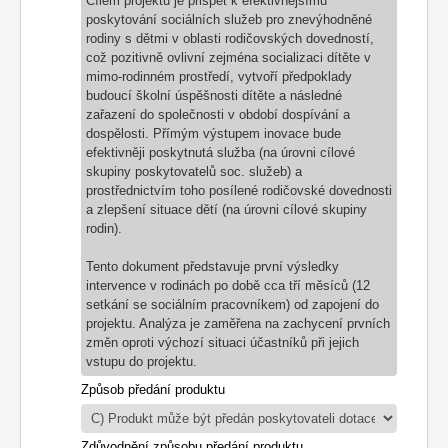
Cílem projektu je přispět k efektivnějšímu
poskytování sociálních služeb pro znevýhodněné
rodiny s dětmi v oblasti rodičovských dovedností,
což pozitivně ovlivní zejména socializaci dítěte v
mimo-rodinném prostředí, vytvoří předpoklady
budoucí školní úspěšnosti dítěte a následné
zařazení do společnosti v období dospívání a
dospělosti. Přímým výstupem inovace bude
efektivněji poskytnutá služba (na úrovni cílové
skupiny poskytovatelů soc. služeb) a
prostřednictvím toho posílené rodičovské dovednosti
a zlepšení situace dětí (na úrovni cílové skupiny
rodin).
Tento dokument představuje první výsledky
intervence v rodinách po době cca tří měsíců (12
setkání
se sociálním pracovníkem) od zapojení do
projektu. Analýza je zaměřena na zachycení prvních
změn
oproti výchozí situaci účastníků při jejich
vstupu do projektu.
Způsob předání produktu
Zdůvodnění způsobu předání produktu