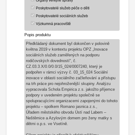
Orgány veřejné správy
Poskytovatelé služeb péče o děti
Poskytovatelé sociálních služeb
Výzkumná pracoviště
Popis produktu
Předkládaný dokument byl dokončen v polovině
května 2019 v kontextu projektu OPZ „Inovace
sociálních služeb zaměřených na podporu
rodičovských dovedností“, č.
CZ.03.3.X/0.0/0.0/15_024/0007240, který je
podpořen v rámci výzvy č. 03_15_024 Sociální
inovace v oblasti sociálního začleňování a přístupu
na trh práce pro nejohroženější skupiny. Analýzu
vypracovala Schola Empirica z.s. jakožto příjemce
podpory v uvedeném projektu společně se
spolupracujícími organizacemi zapojenými do tohoto
projektu – spolkem Romano jasnica z.s.,
Úřadem městského obvodu Ústí nad Labem –
Neštěmice a Azylovým domem pro ženy matky s
dětmi o.p.s. ve Vsetíně.