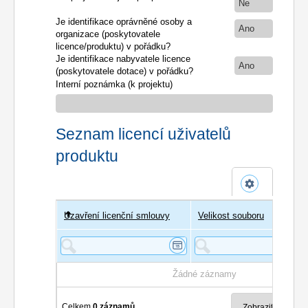
Ne
Je identifikace oprávněné osoby a
Ano
organizace (poskytovatele
licence/produktu) v pořádku?
Je identifikace nabyvatele licence
Ano
(poskytovatele dotace) v pořádku?
Interní poznámka (k projektu)
Seznam licencí uživatelů
produktu
Uzavření licenční smlouvy
Uživatel
Velikost souboru
Poče
Žádné záznamy
Celkem
0 záznamů