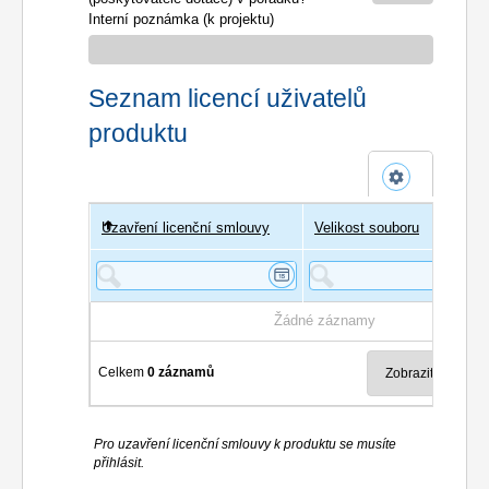
Interní poznámka (k projektu)
Seznam licencí uživatelů
produktu
Uzavření licenční smlouvy
Uživatel
Velikost souboru
Poče
Žádné záznamy
Celkem
0 záznamů
Pro uzavření licenční smlouvy k produktu se musíte
přihlásit.