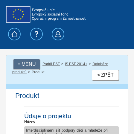
≡ MENU
Portál ESF
IS ESF 2014+
Databáze
produktů
Produkt
< ZPĚT
Produkt
Údaje o projektu
Název
Interdisciplinární síť podpory dětí a mládeže při