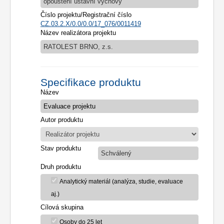
opouštění ústavní výchovy
Číslo projektu/Registrační číslo
CZ.03.2.X/0.0/0.0/17_076/0011419
Název realizátora projektu
RATOLEST BRNO, z.s.
Specifikace produktu
Název
Autor produktu
Stav produktu
Schválený
Druh produktu
Analytický materiál (analýza, studie, evaluace
aj.)
Cílová skupina
Osoby do 25 let