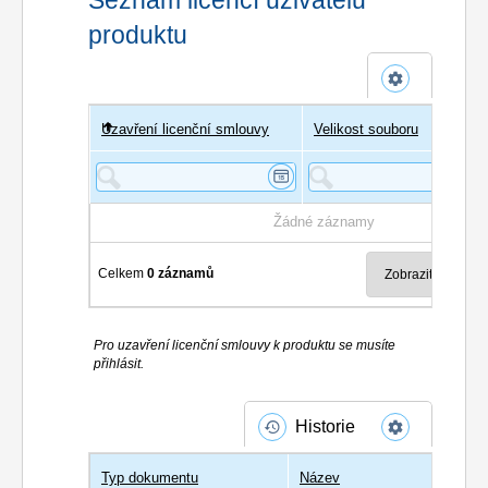
produktu
Uzavření licenční smlouvy
Uživatel
Velikost souboru
Poče
Žádné záznamy
Celkem
0 záznamů
Pro uzavření licenční smlouvy k produktu se musíte
přihlásit.
Historie
Typ dokumentu
Název