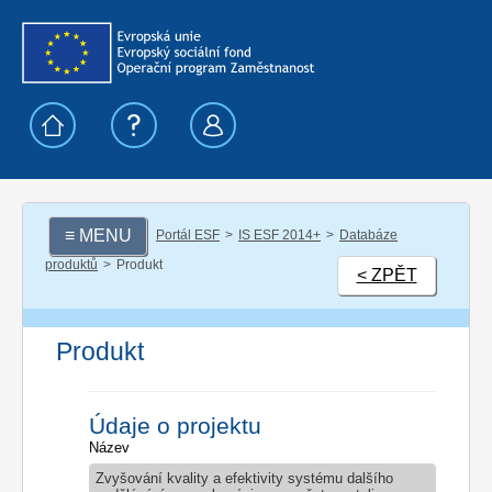
≡ MENU
Portál ESF
IS ESF 2014+
Databáze
produktů
Produkt
< ZPĚT
Produkt
Údaje o projektu
Název
Zvyšování kvality a efektivity systému dalšího