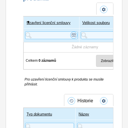
Uzavření licenční smlouvy
Uživatel
Velikost souboru
Poče
Žádné záznamy
Celkem
0 záznamů
Pro uzavření licenční smlouvy k produktu se musíte
přihlásit.
Historie
Typ dokumentu
Název