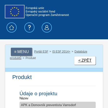
≡ MENU
Portál ESF
IS ESF 2014+
Databáze
produktů
Produkt
< ZPĚT
Produkt
Údaje o projektu
Název
APK a Domovník preventista Varnsdorf