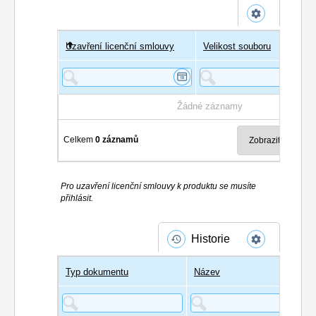
Uzavření licenční smlouvy
Uživatel
Velikost souboru
Poče
Žádné záznamy
Celkem
0 záznamů
Pro uzavření licenční smlouvy k produktu se musíte
přihlásit.
Historie
Typ dokumentu
Název