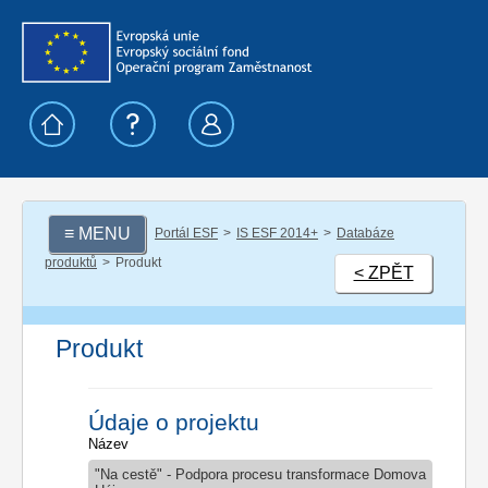
≡ MENU
Portál ESF
IS ESF 2014+
Databáze
produktů
Produkt
< ZPĚT
Produkt
Údaje o projektu
Název
"Na cestě" - Podpora procesu transformace Domova