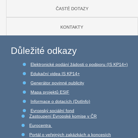
ČASTÉ DOTAZY
KONTAKTY
Důležité odkazy
Elektronické podání žádosti o podporu (IS KP14+)
Edukační videa IS KP14+
Generátor povinné publicity
Mapa projektů ESIF
Informace o dotacích (DotInfo)
Evropský sociální fond
Zastoupení Evropské komise v ČR
Eurocentra
Portál o veřejných zakázkách a koncesích