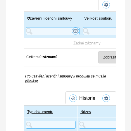
Uzavření licenční smlouvy
Uživatel
Velikost souboru
Poče
Žádné záznamy
Celkem
0 záznamů
Pro uzavření licenční smlouvy k produktu se musíte
přihlásit.
Historie
Typ dokumentu
Název