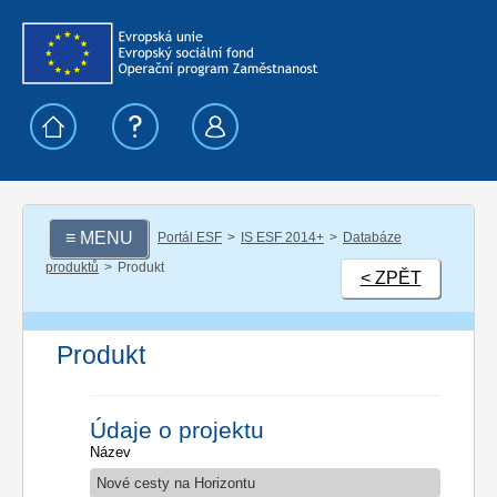
≡ MENU
Portál ESF
IS ESF 2014+
Databáze
produktů
Produkt
< ZPĚT
Produkt
Údaje o projektu
Název
Nové cesty na Horizontu