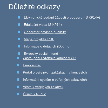
Důležité odkazy
Elektronické podání žádosti o podporu (IS KP14+)
Edukační videa IS KP14+
Generátor povinné publicity
Mapa projektů ESIF
Informace o dotacích (DotInfo)
Evropský sociální fond
Zastoupení Evropské komise v ČR
Eurocentra
Portál o veřejných zakázkách a koncesích
Informační systém o veřejných zakázkách
Věstník veřejných zakázek
Číselník NIPEZ