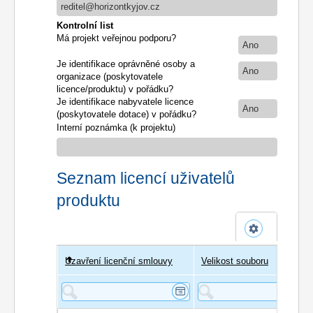
reditel@horizontkyjov.cz
Kontrolní list
Má projekt veřejnou podporu?
Ano
Je identifikace oprávněné osoby a
Ano
organizace (poskytovatele
licence/produktu) v pořádku?
Je identifikace nabyvatele licence
Ano
(poskytovatele dotace) v pořádku?
Interní poznámka (k projektu)
Seznam licencí uživatelů
produktu
Uzavření licenční smlouvy
Uživatel
Velikost souboru
Poče