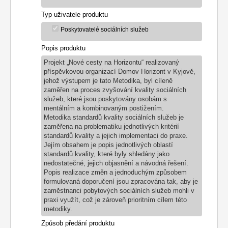
Typ uživatele produktu
Poskytovatelé sociálních služeb
Popis produktu
Projekt „Nové cesty na Horizontu“ realizovaný
příspěvkovou organizací Domov Horizont v Kyjově,
jehož výstupem je tato Metodika, byl cíleně
zaměřen na proces zvyšování kvality sociálních
služeb, které jsou poskytovány osobám s
mentálním a kombinovaným postižením.
Metodika standardů kvality sociálních služeb je
zaměřena na problematiku jednotlivých kritérií
standardů kvality a jejich implementaci do praxe.
Jejím obsahem je popis jednotlivých oblastí
standardů kvality, které byly shledány jako
nedostatečné, jejich objasnění a návodná řešení.
Popis realizace změn a jednoduchým způsobem
formulovaná doporučení jsou zpracována tak, aby je
zaměstnanci pobytových sociálních služeb mohli v
praxi využít, což je zároveň prioritním cílem této
metodiky.
Způsob předání produktu