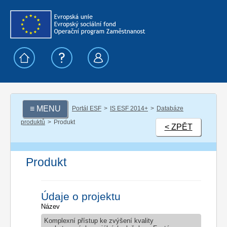
≡ MENU
Portál ESF
IS ESF 2014+
Databáze
produktů
Produkt
< ZPĚT
Produkt
Údaje o projektu
Název
Komplexní přístup ke zvýšení kvality