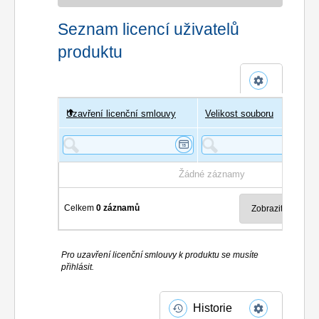
Seznam licencí uživatelů
produktu
Uzavření licenční smlouvy
Uživatel
Velikost souboru
Poče
Žádné záznamy
Celkem
0 záznamů
Pro uzavření licenční smlouvy k produktu se musíte
přihlásit.
Historie