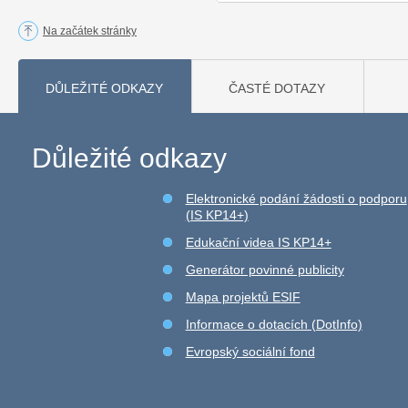
Na začátek stránky
DŮLEŽITÉ ODKAZY
ČASTÉ DOTAZY
Důležité odkazy
Elektronické podání žádosti o podporu
(IS KP14+)
Edukační videa IS KP14+
Generátor povinné publicity
Mapa projektů ESIF
Informace o dotacích (DotInfo)
Evropský sociální fond