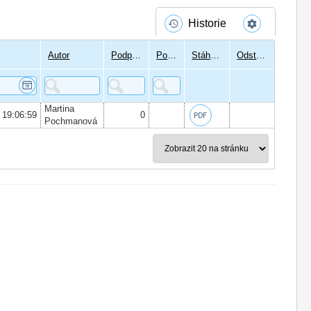
Historie
Autor
Podpisů
Podepsal
Stáhnout
Odstranit
Martina
 19:06:59
0
Pochmanová