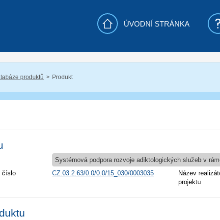
ÚVODNÍ STRÁNKA
tabáze produktů
Produkt
u
Systémová podpora rozvoje adiktologických služeb v rámci
 číslo
CZ.03.2.63/0.0/0.0/15_030/0003035
Název realizát
projektu
oduktu