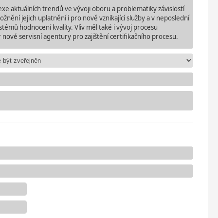
xe aktuálních trendů ve výv
oji oboru a
problematiky závislostí
žnění jejich uplatnění i pro nově vznikající služby a v neposlední
ystémů hodnocení kvality. Vliv měl také i vývoj procesu
r nové servisní agentury pro zajištění certifikačního procesu.