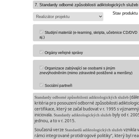
Stav produktu
Studijní materiál (e-learning, skripta, učebnice CD/DVD
aj.)
Orgány veřejné správy
Organizace zabývající se osobami s jiným
znevýhodněním (mimo zdravotně postižené a menšiny)
Sociální partneři
(dále
Standardy odborné způsobilosti adiktologických služeb
kritéria pro posouzení odborné způsobilosti adiktologi
certifikace, který se začal budovat v r. 1995 s významn
iniciovala.
byly od r. 200
Standardy
adiktologických služeb
jednou,
a to v r. 2015.
Současná verze
vznikla
Standardů adiktologických služeb
rámci integrované protidrogové politiky“, který byl rea