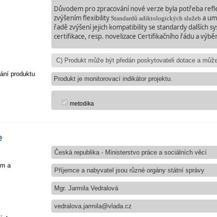
Důvodem pro zpracování nové verze byla potřeba refle
zvýšením flexibility
a umo
Standardů adiktologických služeb
řadě zvýšení jejich kompatibility se standardy dalších s
certifikace, resp. novelizace Certifikačního řádu a výbě
ání produktu
Produkt je monitorovací indikátor projektu.
metodika
e
Česká republika - Ministerstvo práce a sociálních věcí
em a
Příjemce a nabyvatel jsou různé orgány státní správy
Mgr. Jarmila Vedralová
vedralova.jarmila@vlada.cz