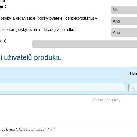
ist
oru?
Ne
 osoby a organizace (poskytovatele licence/produktu) v
Ano
e licence (poskytovatele dotace) v pořádku?
Ano
ktu)
 uživatelů produktu
Uza
Žádné záznamy
vy k produktu se musíte přihlásit.