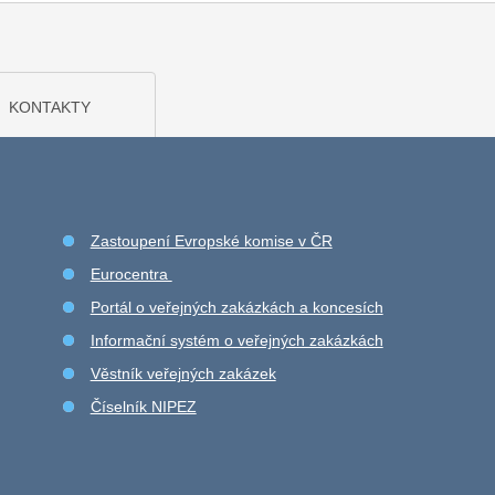
KONTAKTY
Zastoupení Evropské komise v ČR
Eurocentra
Portál o veřejných zakázkách a koncesích
Informační systém o veřejných zakázkách
Věstník veřejných zakázek
Číselník NIPEZ