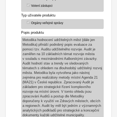
Volení zástupci
Typ uživatele produktu
Orgány veřejné správy
Popis produktu
Metodika hodnocení udržitelných měst (dále jen
Metodika) přináší podrobný popis evaluace za
pomoci tzv. Auditu udržitelného rozvoje. Audit je
zaměřen na 10 základních témat rozvoje města
v souladu s mezinárodními Aalborskými závazky.
Audit hodnotí stav a trendy ve sledovaných
tématech s ohledem na dlouhodobý udržitelný rozvoj
města. Metodika byla vytvořena jako nástroj
zejména pro realizátory metody místní Agenda 21
(MA21) v České republice. Zpracovaný Audit je
základem pro strategické řízení komplexního
rozvoje na místní úrovni. V tomto ohledu jsou
zpracování Auditů a postup dle Metodiky
doporučeny k využití ve Zdravých městech, obcích
a regionech. Audit by měl být jedním z významných
analytických podkladů pro strategické a koncepční
dokumenty každé udržitelné municipality.