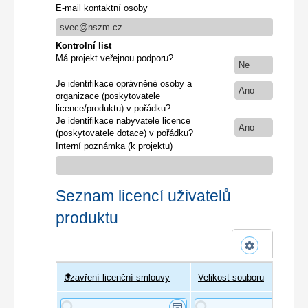
E-mail kontaktní osoby
svec@nszm.cz
Kontrolní list
Má projekt veřejnou podporu?
Ne
Je identifikace oprávněné osoby a
Ano
organizace (poskytovatele
licence/produktu) v pořádku?
Je identifikace nabyvatele licence
Ano
(poskytovatele dotace) v pořádku?
Interní poznámka (k projektu)
Seznam licencí uživatelů
produktu
Uzavření licenční smlouvy
Uživatel
Velikost souboru
Poče