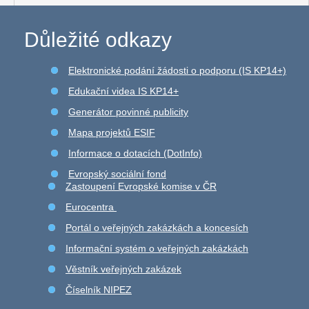
Důležité odkazy
Elektronické podání žádosti o podporu (IS KP14+)
Edukační videa IS KP14+
Generátor povinné publicity
Mapa projektů ESIF
Informace o dotacích (DotInfo)
Evropský sociální fond
Zastoupení Evropské komise v ČR
Eurocentra
Portál o veřejných zakázkách a koncesích
Informační systém o veřejných zakázkách
Věstník veřejných zakázek
Číselník NIPEZ