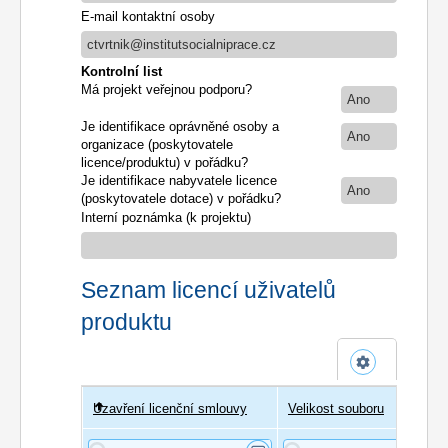
E-mail kontaktní osoby
ctvrtnik@institutsocialniprace.cz
Kontrolní list
Má projekt veřejnou podporu?
Ano
Je identifikace oprávněné osoby a
Ano
organizace (poskytovatele
licence/produktu) v pořádku?
Je identifikace nabyvatele licence
Ano
(poskytovatele dotace) v pořádku?
Interní poznámka (k projektu)
Seznam licencí uživatelů
produktu
Uzavření licenční smlouvy
Uživatel
Velikost souboru
Poče