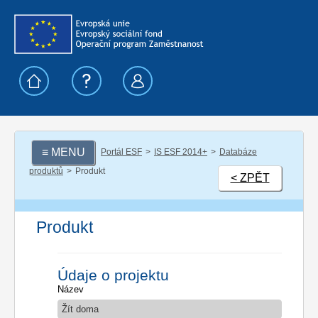
≡ MENU
Portál ESF
IS ESF 2014+
Databáze
produktů
Produkt
< ZPĚT
Produkt
Údaje o projektu
Název
Žít doma