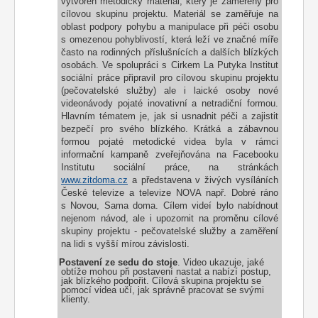
vytvořen metodický materiál, který je zaměřený pro
cílovou skupinu projektu. Materiál se zaměřuje na
oblast podpory pohybu a manipulace při péči osobu
s omezenou pohyblivostí, která leží ve značné míře
často na rodinných příslušnících a dalších blízkých
osobách. Ve spolupráci s Cirkem La Putyka Institut
sociální práce připravil pro cílovou skupinu projektu
(pečovatelské služby) ale i laické osoby nové
videonávody pojaté inovativní a netradiční formou.
Hlavním tématem je, jak si usnadnit péči a zajistit
bezpečí pro svého blízkého. Krátká a zábavnou
formou pojaté metodické videa byla v rámci
informační kampaně zveřejňována na Facebooku
Institutu sociální práce, na stránkách
www.zitdoma.cz
a představena v živých vysíláních
České televize a televize NOVA např. Dobré ráno
s Novou, Sama doma. Cílem videí bylo nabídnout
nejenom návod, ale i upozornit na proměnu cílové
skupiny projektu - pečovatelské služby a zaměření
na lidi s vyšší mírou závislosti.
1.
Postavení ze sedu do stoje
. Video ukazuje, jaké
obtíže mohou při postavení nastat a nabízí postup,
jak blízkého podpořit. Cílová skupina projektu se
pomocí videa učí, jak správně pracovat se svými
klienty.