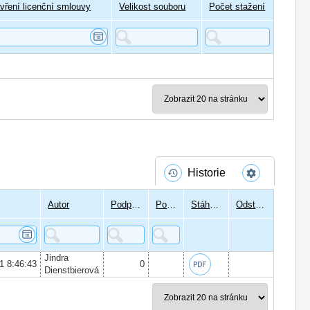
vření licenční smlouvy
Velikost souboru
Počet stažení
Historie
Autor
Podpisů
Podepsal
Stáhnout
Odstranit
Jindra
21 8:46:43
0
Dienstbierová