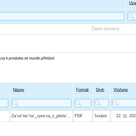
Uza
Žádné záznamy
vy k produktu se musíte přihlásit.
Název
Formát
Druh
Vloženo
Za´veˇrecˇna´_zpra´va_z_pilota´zˇe_SKK_2021
PDF
Soubor
22. 11. 20