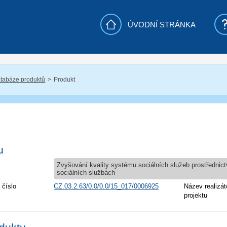
ÚVODNÍ STRÁNKA
tabáze produktů
Produkt
u
Zvyšování kvality systému sociálních služeb prostřednic
sociálních službách
 číslo
CZ.03.2.63/0.0/0.0/15_017/0006925
Název realizát
projektu