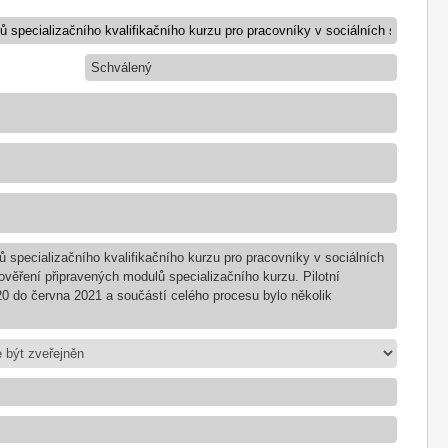
Schválený
ů specializačního kvalifikačního kurzu pro pracovníky v sociálních
ověření připravených modulů specializačního kurzu. Pilotní
20 do června 2021 a součástí celého procesu bylo několik