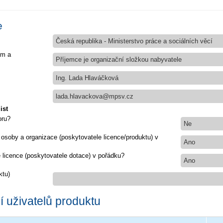
e
Česká republika - Ministerstvo práce a sociálních věcí
em a
Příjemce je organizační složkou nabyvatele
Ing. Lada Hlaváčková
lada.hlavackova@mpsv.cz
ist
oru?
Ne
 osoby a organizace (poskytovatele licence/produktu) v
Ano
e licence (poskytovatele dotace) v pořádku?
Ano
ktu)
 uživatelů produktu