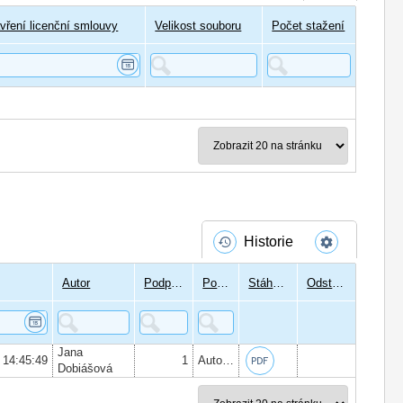
vření licenční smlouvy
Velikost souboru
Počet stažení
Historie
Autor
Podpisů
Podepsal
Stáhnout
Odstranit
Jana
 14:45:49
1
Autor:
Ing. Martin Zeman
, Datum pod
Dobiášová