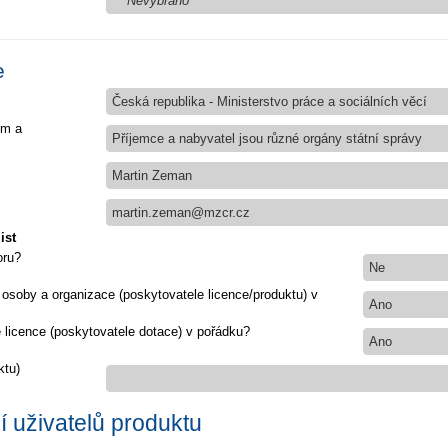
Nevybráno
e
Česká republika - Ministerstvo práce a sociálních věcí
em a
Příjemce a nabyvatel jsou různé orgány státní správy
Martin Zeman
martin.zeman@mzcr.cz
ist
oru?
Ne
 osoby a organizace (poskytovatele licence/produktu) v
Ano
e licence (poskytovatele dotace) v pořádku?
Ano
ktu)
 uživatelů produktu