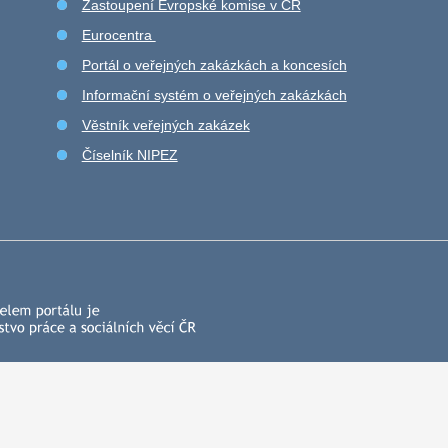
Zastoupení Evropské komise v ČR
Eurocentra
Portál o veřejných zakázkách a koncesích
Informační systém o veřejných zakázkách
Věstník veřejných zakázek
Číselník NIPEZ