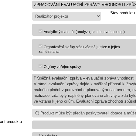
Stav produktu
Analytický materiál (analýza, studie, evaluace aj.)
Organizační složky státu včetně justice a jejich
zaměstnanci
Orgány veřejné správy
Průběžná evaluační zpráva – evaluační zpráva vhodnosti
V rámci evaluační zprávy dojde k ověření přínosů klíčovýc
reálného plnění v porovnání s plánovaným nastavením, o
realizace, zda byly naplněny plánované aktivity a zda by
ve vztahu k jeho cílům. Evaluační zpráva zhodnotí způso
ání produktu