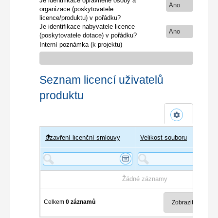
Je identifikace oprávněné osoby a
Ano
organizace (poskytovatele
licence/produktu) v pořádku?
Je identifikace nabyvatele licence
Ano
(poskytovatele dotace) v pořádku?
Interní poznámka (k projektu)
Seznam licencí uživatelů
produktu
Uzavření licenční smlouvy
Uživatel
Velikost souboru
Poče
Žádné záznamy
Celkem
0 záznamů