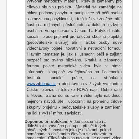
vytvořen metodický materiál, který je zaměřený pro
cílovou skupinu projektu. Materiál se zaměřuje na
oblast podpory pohybu a manipulace při péči osobu
s omezenou pohyblivostí, která leží ve značné míře
často na rodinných příslušnících a dalších blízkých
osobách. Ve spolupráci s Cirkem La Putyka Institut
sociální práce připravil pro cílovou skupinu projektu
(pečovatelské služby) ale i laické osoby nové
videonávody pojaté inovativní a netradiční formou.
Hlavním tématem je, jak si usnadnit péči a zajistit
bezpečí pro svého blízkého. Krátká a zábavnou
formou pojaté metodické videa byla v rámci
informační kampaně zveřejňována na Facebooku
Institutu sociální práce, na stránkách
www.zitdoma.cz
a představena v živých vysíláních
České televize a televize NOVA např. Dobré ráno
s Novou, Sama doma. Cílem videí bylo nabídnout
nejenom návod, ale i upozornit na proměnu cílové
skupiny projektu - pečovatelské služby a zaměření
na lidi s vyšší mírou závislosti.
o
Dopomoc při oblékání.
Video upozorňuje na
důležitost správného postupu i při některých
obyčejných činnostech jako je oblékání, pokud
pomáháme s oblékáním člověku se zdravotním
omezením. Cílová skupina projektu se pomocí videa