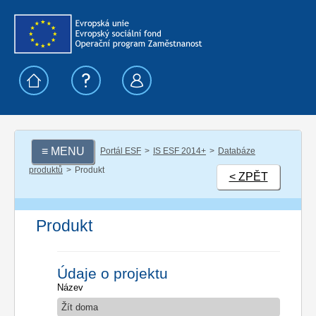
≡ MENU
Portál ESF
IS ESF 2014+
Databáze
produktů
Produkt
< ZPĚT
Produkt
Údaje o projektu
Název
Žít doma