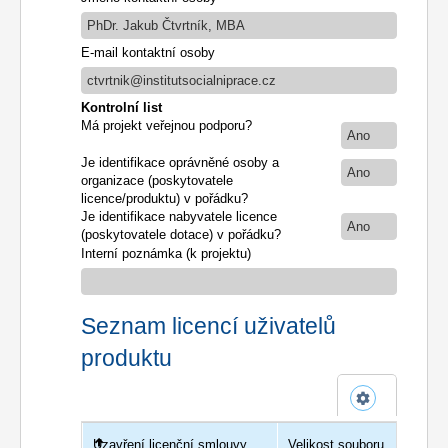
PhDr. Jakub Čtvrtník, MBA
E-mail kontaktní osoby
ctvrtnik@institutsocialniprace.cz
Kontrolní list
Má projekt veřejnou podporu?
Ano
Je identifikace oprávněné osoby a
Ano
organizace (poskytovatele
licence/produktu) v pořádku?
Je identifikace nabyvatele licence
Ano
(poskytovatele dotace) v pořádku?
Interní poznámka (k projektu)
Seznam licencí uživatelů
produktu
Uzavření licenční smlouvy
Uživatel
Velikost souboru
Poče