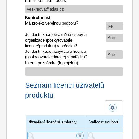
E-mail kontaktní osoby
veskrnova@atlas.cz
Kontrolní list
Má projekt veřejnou podporu?
Ne
Je identifikace oprávněné osoby a
Ano
organizace (poskytovatele
licence/produktu) v pořádku?
Je identifikace nabyvatele licence
Ano
(poskytovatele dotace) v pořádku?
Interní poznámka (k projektu)
Seznam licencí uživatelů
produktu
Uzavření licenční smlouvy
Uživatel
Velikost souboru
Poče