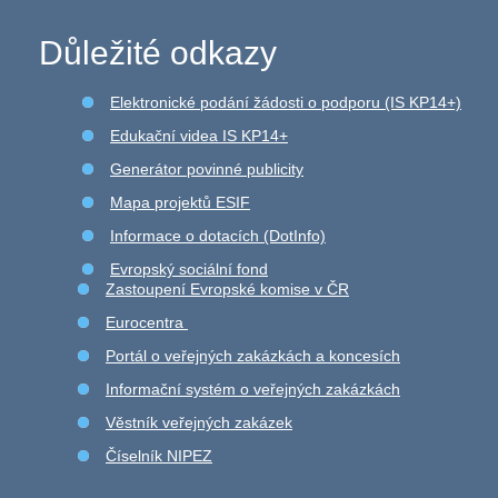
Důležité odkazy
Elektronické podání žádosti o podporu (IS KP14+)
Edukační videa IS KP14+
Generátor povinné publicity
Mapa projektů ESIF
Informace o dotacích (DotInfo)
Evropský sociální fond
Zastoupení Evropské komise v ČR
Eurocentra
Portál o veřejných zakázkách a koncesích
Informační systém o veřejných zakázkách
Věstník veřejných zakázek
Číselník NIPEZ