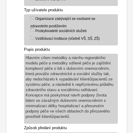
Typ uživatele produktu
Organizace zabývající se osobami se
zdravotním postižením
Poskytovatelé sociálních služeb
Vzdělávací instituce (včetně VŠ, SŠ, ZŠ)
Popis produktu
Hlavním cílem metodiky a návrhu regionálního
modelu péče a metodiky sdílené péče je zajištění
komplexní péče o lidi s duševním onemocněním,
která prováže zdravotnické a sociální služby tak,
aby nedocházelo k vypadávání klientů/pacientů ze
systému péče, a následně k nepříznivému průběhu
zdravotního stavu a sociálnímu selhávaní.
Koncepce má poskytnout návrh podpory života
lidem se závažným duševním onemocněním s
minimalizaci délky hospitalizací a přesunutím
podpory péče ve všech oblastech do přirozeného
prostředí klientů/pacientů.
Způsob předání produktu