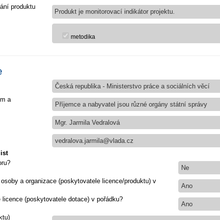
ání produktu
Produkt je monitorovací indikátor projektu.
metodika
e
Česká republika - Ministerstvo práce a sociálních věcí
em a
Příjemce a nabyvatel jsou různé orgány státní správy
Mgr. Jarmila Vedralová
vedralova.jarmila@vlada.cz
ist
oru?
Ne
 osoby a organizace (poskytovatele licence/produktu) v
Ano
e licence (poskytovatele dotace) v pořádku?
Ano
ktu)