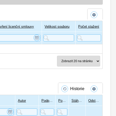
vření licenční smlouvy
Velikost souboru
Počet stažení
Historie
Autor
Podpisů
Podepsal
Stáhnout
Odstranit