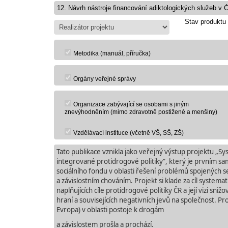
Stav produktu
Metodika (manuál, příručka)
Orgány veřejné správy
Organizace zabývající se osobami s jiným
znevýhodněním (mimo zdravotně postižené a menšiny)
Vzdělávací instituce (včetně VŠ, SŠ, ZŠ)
Tato publikace vznikla jako veřejný výstup projektu „S
integrované protidrogové politiky“, který je prvním 
sociálního fondu v oblasti řešení problémů spojených s
a závislostním chováním. Projekt si klade za cíl systema
naplňujících cíle protidrogové politiky ČR a její vizi s
hraní a souvisejících negativních jevů na společnost. P
Evropa) v oblasti postoje k drogám
a závislostem prošla a prochází.