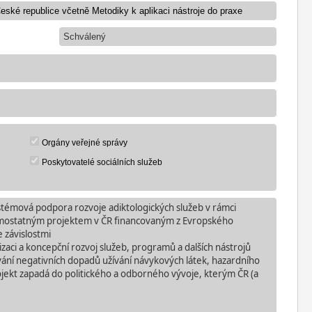
Schválený
Orgány veřejné správy
Poskytovatelé sociálních služeb
ystémová podpora rozvoje adiktologických služeb v rámci
samostatným projektem v ČR financovaným z Evropského
e závislostmi
tizaci a koncepční rozvoj služeb, programů a dalších nástrojů
nižování negativních dopadů užívání návykových látek, hazardního
rojekt zapadá do politického a odborného vývoje, kterým ČR (a