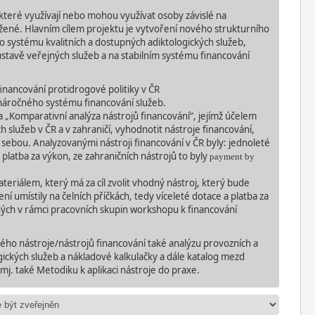
, které využívají nebo mohou využívat osoby závislé na
ožené. Hlavním cílem projektu je vytvoření nového strukturního
 systému kvalitních a dostupných adiktologických služeb,
stavě veřejných služeb a na stabilním systému financování
financování protidrogové politiky v ČR
 náročného systému financování služeb.
a „Komparativní analýza nástrojů financování“, jejímž účelem
 služeb v ČR a v zahraničí, vyhodnotit nástroje financování,
 sebou. Analyzovanými nástroji financování v ČR byly: jednoleté
 platba za výkon, ze zahraničních nástrojů to byly
payment by
teriálem, který má za cíl zvolit vhodný nástroj, který bude
í umístily na čelních příčkách, tedy víceleté dotace a platba za
ných v rámci pracovních skupin workshopu k financování
ho nástroje/nástrojů financování také analýzu provozních a
ických služeb a nákladové kalkulačky a dále katalog mezd
 mj. také Metodiku k aplikaci nástroje do
praxe.