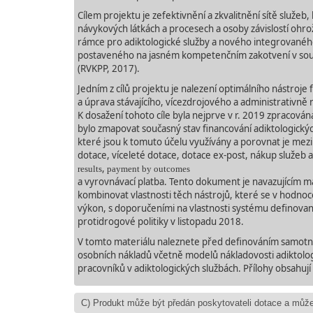
Cílem projektu je zefektivnění a zkvalitnění sítě služeb
návykových látkách a procesech a osoby závislostí ohr
rámce pro adiktologické služby a nového integrovaného
postaveného na jasném kompetenčním zakotvení
v
sou
(RVKPP, 2017).
Jedním z cílů projektu je nalezení optimálního nástroje 
a úprava stávajícího, vícezdrojového a administrativně
K
dosažení tohoto cíle byla nejprve v r. 2019 zpracován
bylo zmapovat současný stav financování adiktologických
které jsou k tomuto účelu využívány a porovnat je mezi
dotace, víceleté dotace, dotace ex
-
post, nákup služeb a
,
results
payment by outcomes
a vyrovnávací platba. Tento dokument je navazujícím ma
kombinovat vlastnosti těch nástrojů, které se v hodnocen
výkon, s doporučeními na vlastnosti systému definova
protidrogové politiky v
listopadu 2018.
V
tomto materiálu naleznete před definováním samotné
osobních nákladů včetně modelů nákladovosti adiktolog
pracovníků v adiktologických službách. Přílohy obsahují