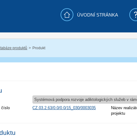
ÚVODNÍ STRÁNKA
tabáze produktů
Produkt
u
Systémová podpora rozvoje adiktologických služeb v rámci
 číslo
CZ.03.2.63/0.0/0.0/15_030/0003035
Název realizát
projektu
oduktu