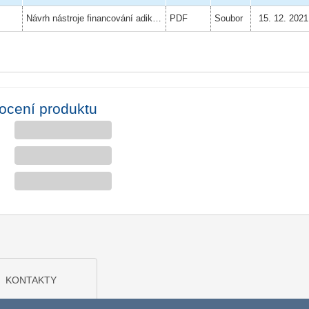
Návrh nástroje financování adiktologických služeb v České republice včetně
PDF
Soubor
15. 12. 2021
ocení produktu
KONTAKTY