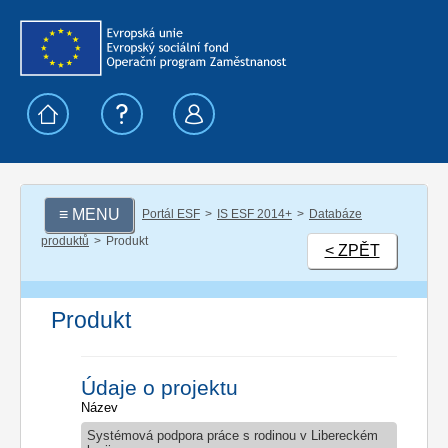
≡ MENU
Portál ESF
IS ESF 2014+
Databáze
produktů
Produkt
< ZPĚT
Produkt
Údaje o projektu
Název
Systémová podpora práce s rodinou v Libereckém