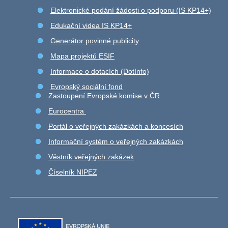
Elektronické podání žádosti o podporu (IS KP14+)
Edukační videa IS KP14+
Generátor povinné publicity
Mapa projektů ESIF
Informace o dotacích (DotInfo)
Evropský sociální fond
Zastoupení Evropské komise v ČR
Eurocentra
Portál o veřejných zakázkách a koncesích
Informační systém o veřejných zakázkách
Věstník veřejných zakázek
Číselník NIPEZ