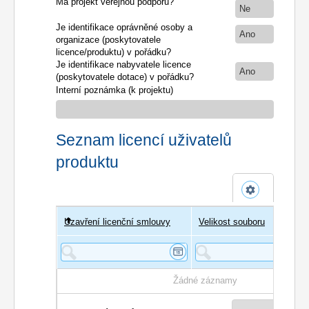
Má projekt veřejnou podporu?
Ne
Je identifikace oprávněné osoby a
Ano
organizace (poskytovatele
licence/produktu) v pořádku?
Je identifikace nabyvatele licence
Ano
(poskytovatele dotace) v pořádku?
Interní poznámka (k projektu)
Seznam licencí uživatelů
produktu
Uzavření licenční smlouvy
Uživatel
Velikost souboru
Poče
Žádné záznamy