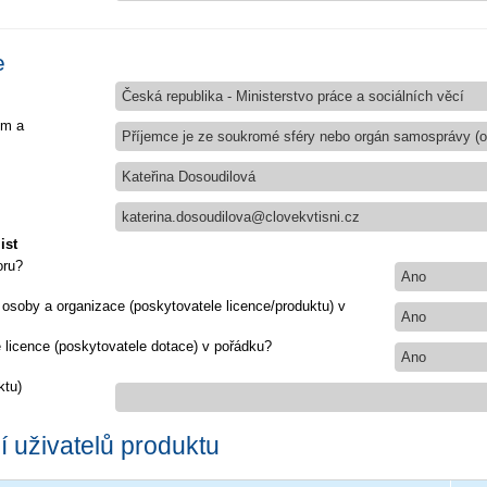
e
Česká republika - Ministerstvo práce a sociálních věcí
em a
Příjemce je ze soukromé sféry nebo orgán samosprávy (ob
Kateřina Dosoudilová
katerina.dosoudilova@clovekvtisni.cz
ist
oru?
Ano
 osoby a organizace (poskytovatele licence/produktu) v
Ano
e licence (poskytovatele dotace) v pořádku?
Ano
ktu)
 uživatelů produktu