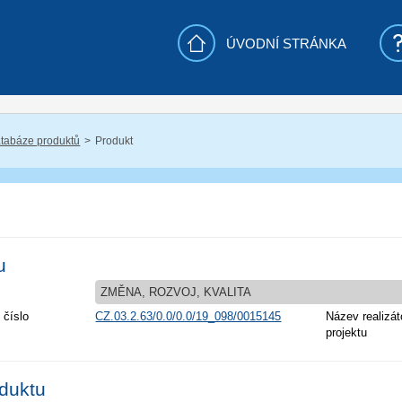
ÚVODNÍ STRÁNKA
tabáze produktů
Produkt
u
ZMĚNA, ROZVOJ, KVALITA
 číslo
CZ.03.2.63/0.0/0.0/19_098/0015145
Název realizát
projektu
oduktu