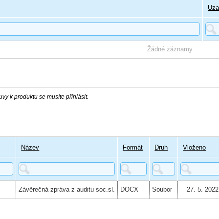
Uza
Žádné záznamy
vy k produktu se musíte přihlásit.
Název
Formát
Druh
Vloženo
Závěrečná zpráva z auditu soc.sl.
DOCX
Soubor
27. 5. 2022