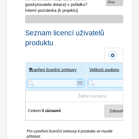
Ano
(poskytovatele dotace) v pořádku?
Interní poznámka (k projektu)
Seznam licencí uživatelů
produktu
Uzavření licenční smlouvy
Uživatel
Velikost souboru
Poče
Žádné záznamy
Celkem
0 záznamů
Pro uzavření licenční smlouvy k produktu se musíte
přihlásit.