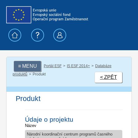
≡ MENU
Portál ESF
IS ESF 2014+
Databáze
produktů
Produkt
< ZPĚT
Produkt
Údaje o projektu
Název
Národní koordinační centrum programů časného