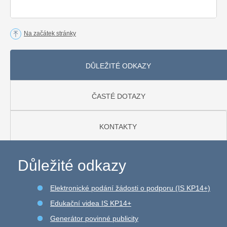
Na začátek stránky
DŮLEŽITÉ ODKAZY
ČASTÉ DOTAZY
KONTAKTY
Důležité odkazy
Elektronické podání žádosti o podporu (IS KP14+)
Edukační videa IS KP14+
Generátor povinné publicity