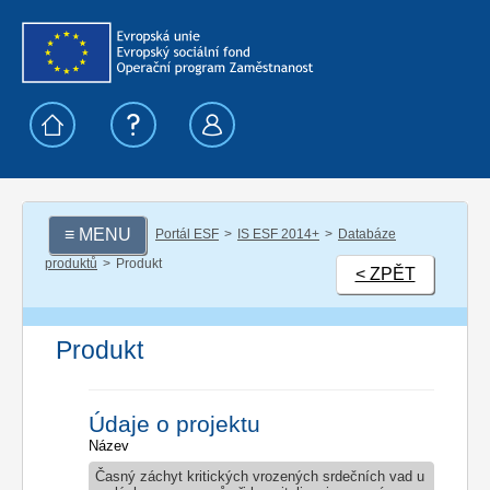
≡ MENU
Portál ESF
IS ESF 2014+
Databáze
produktů
Produkt
< ZPĚT
Produkt
Údaje o projektu
Název
Časný záchyt kritických vrozených srdečních vad u