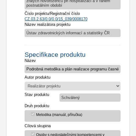
zralých novorozenců při hospitalizaci a v raném
postnatálním období
Číslo projektu/Registrační číslo
CZ.03.2.63/0.0/0.0/15_039/0008170
Název realizátora projektu
Ústav zdravotnických informací a statistiky ČR
Specifikace produktu
Název
Autor produktu
Stav produktu
Schválený
Druh produktu
Metodika (manuál, příručka)
Cílová skupina
Osoby s nedostatečnými kompetencemi v