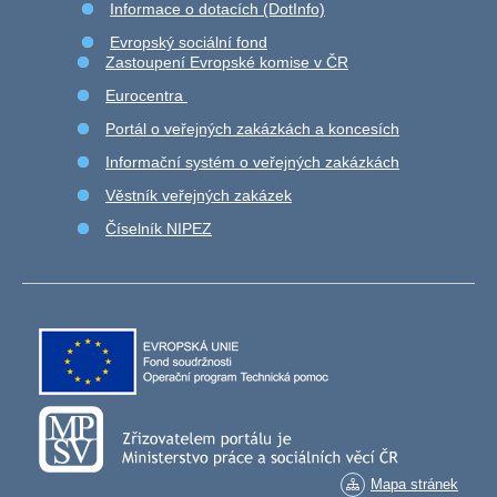
Informace o dotacích (DotInfo)
Evropský sociální fond
Zastoupení Evropské komise v ČR
Eurocentra
Portál o veřejných zakázkách a koncesích
Informační systém o veřejných zakázkách
Věstník veřejných zakázek
Číselník NIPEZ
Mapa stránek