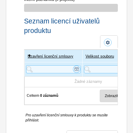
Seznam licencí uživatelů
produktu
Uzavření licenční smlouvy
Uživatel
Velikost souboru
Poče
Žádné záznamy
Celkem
0 záznamů
Pro uzavření licenční smlouvy k produktu se musíte
přihlásit.