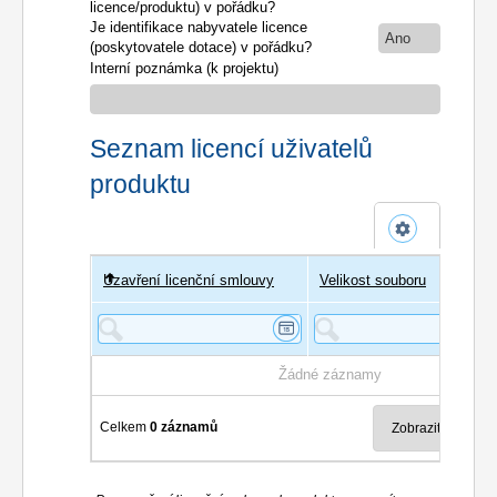
licence/produktu) v pořádku?
Je identifikace nabyvatele licence
Ano
(poskytovatele dotace) v pořádku?
Interní poznámka (k projektu)
Seznam licencí uživatelů
produktu
Uzavření licenční smlouvy
Uživatel
Velikost souboru
Poče
Žádné záznamy
Celkem
0 záznamů