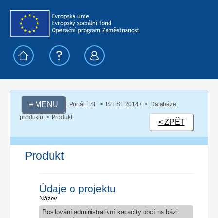
≡ MENU
Portál ESF
IS ESF 2014+
Databáze
produktů
Produkt
< ZPĚT
Produkt
Údaje o projektu
Název
Posilování administrativní kapacity obcí na bázi