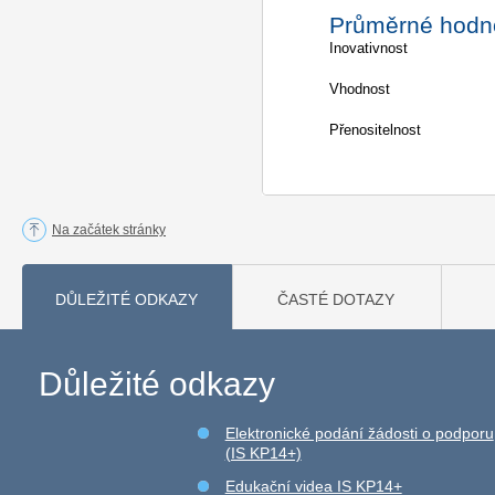
Průměrné hodn
Inovativnost
Vhodnost
Přenositelnost
Na začátek stránky
DŮLEŽITÉ ODKAZY
ČASTÉ DOTAZY
Důležité odkazy
Elektronické podání žádosti o podporu
(IS KP14+)
Edukační videa IS KP14+