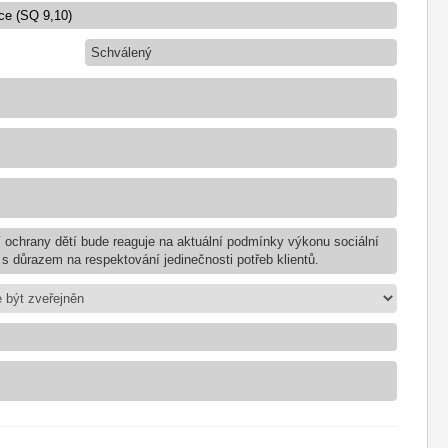
Schválený
 ochrany dětí bude reaguje na aktuální podmínky výkonu sociální
 s důrazem na respektování jedinečnosti potřeb klientů.