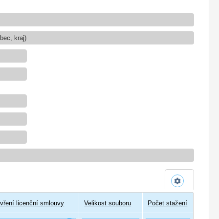
ec, kraj)
vření licenční smlouvy
Velikost souboru
Počet stažení