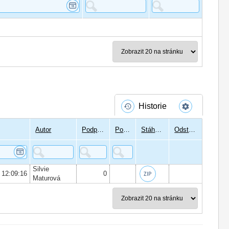
Historie
Autor
Podpisů
Podepsal
Stáhnout
Odstranit
Silvie
 12:09:16
0
Maturová