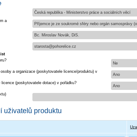
e
Česká republika - Ministerstvo práce a sociálních věcí
em a
Příjemce je ze soukromé sféry nebo orgán samosprávy (ob
Bc. Miroslav Novák, DiS.
starosta@pohorelice.cz
ist
oru?
Ne
 osoby a organizace (poskytovatele licence/produktu) v
Ano
e licence (poskytovatele dotace) v pořádku?
Ano
ktu)
 uživatelů produktu
Uza