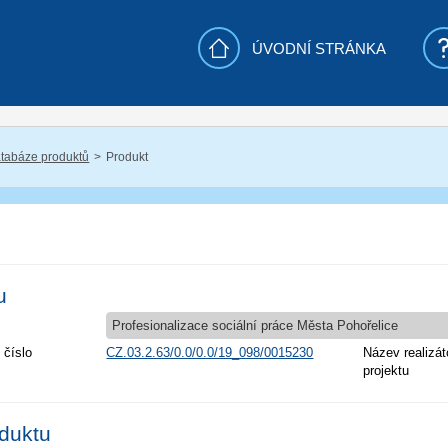
ÚVODNÍ STRÁNKA
tabáze produktů
Produkt
u
Profesionalizace sociální práce Města Pohořelice
 číslo
CZ.03.2.63/0.0/0.0/19_098/0015230
Název realizát
projektu
oduktu