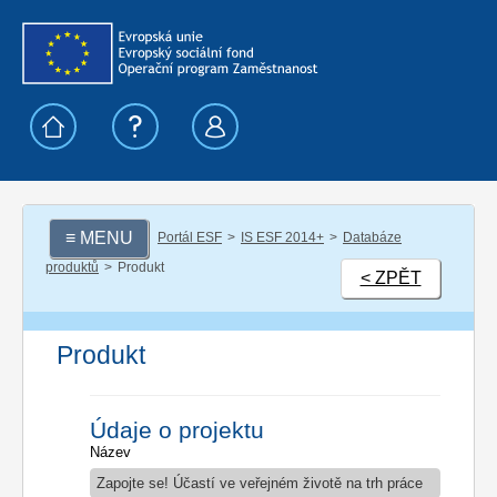
≡ MENU
Portál ESF
IS ESF 2014+
Databáze
produktů
Produkt
< ZPĚT
Produkt
Údaje o projektu
Název
Zapojte se! Účastí ve veřejném životě na trh práce