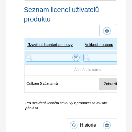
Seznam licencí uživatelů
produktu
Uzavření licenční smlouvy
Uživatel
Velikost souboru
Poče
Žádné záznamy
Celkem
0 záznamů
Pro uzavření licenční smlouvy k produktu se musíte
přihlásit.
Historie