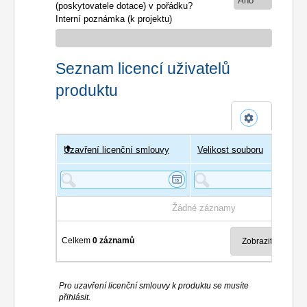
Ano
(poskytovatele dotace) v pořádku?
Interní poznámka (k projektu)
Seznam licencí uživatelů
produktu
Uzavření licenční smlouvy
Uživatel
Velikost souboru
Poče
Žádné záznamy
Celkem
0 záznamů
Pro uzavření licenční smlouvy k produktu se musíte
přihlásit.