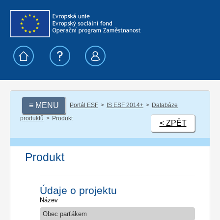
≡ MENU
Portál ESF
IS ESF 2014+
Databáze
produktů
Produkt
< ZPĚT
Produkt
Údaje o projektu
Název
Obec parťákem