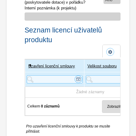
(poskytovatele dotace) v pořádku?
Interní poznámka (k projektu)
Seznam licencí uživatelů
produktu
Uzavření licenční smlouvy
Uživatel
Velikost souboru
Poče
Žádné záznamy
Celkem
0 záznamů
Pro uzavření licenční smlouvy k produktu se musíte
přihlásit.