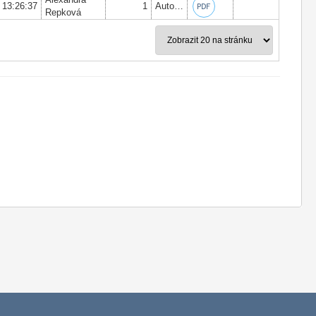
 13:26:37
1
Autor:
Ing. Roman Vrba
, Datum podpi
Repková