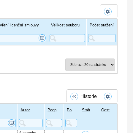
vření licenční smlouvy
Velikost souboru
Počet stažení
Historie
Autor
Podpisů
Podepsal
Stáhnout
Odstranit
Alexandra