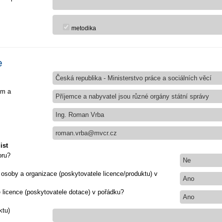
metodika
e
Česká republika - Ministerstvo práce a sociálních věcí
em a
Příjemce a nabyvatel jsou různé orgány státní správy
Ing. Roman Vrba
roman.vrba@mvcr.cz
ist
oru?
Ne
 osoby a organizace (poskytovatele licence/produktu) v
Ano
e licence (poskytovatele dotace) v pořádku?
Ano
ktu)