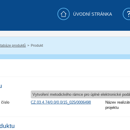
ÚVODNÍ STRÁNKA
tabáze produktů
Produkt
u
Vytvoření metodického rámce pro úplné elektronické pod
 číslo
CZ.03.4.74/0.0/0.0/15_025/0006498
Název realizát
projektu
oduktu