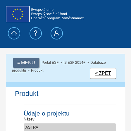
≡ MENU
Portál ESF
IS ESF 2014+
Databáze
produktů
Produkt
< ZPĚT
Produkt
Údaje o projektu
Název
ASTRA