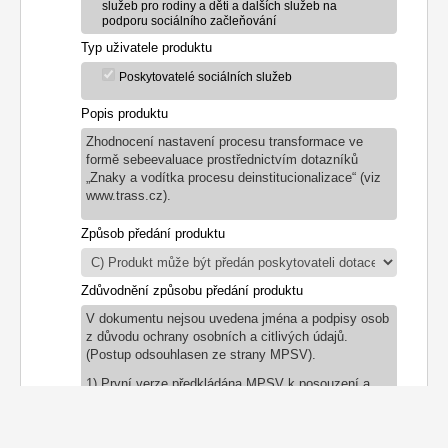
služeb pro rodiny a děti a dalších služeb na
podporu sociálního začleňování
Typ uživatele produktu
Poskytovatelé sociálních služeb
Popis produktu
Zhodnocení nastavení procesu transformace ve
formě sebeevaluace prostřednictvím dotazníků
„Znaky a vodítka procesu deinstitucionalizace“ (viz
www.trass.cz).
Způsob předání produktu
Zdůvodnění způsobu předání produktu
V dokumentu nejsou uvedena jména a podpisy osob
z důvodu ochrany osobních a citlivých údajů.
(Postup odsouhlasen ze strany MPSV).
1) První verze předkládána MPSV k posouzení a
odsouhlasení – ze 7/10/2021, bez jmen a podpisů,
soubor ve formátu "pdf". Na žádost MPSV z důvodu
administrace ZoR byl dokument smazán v databázi