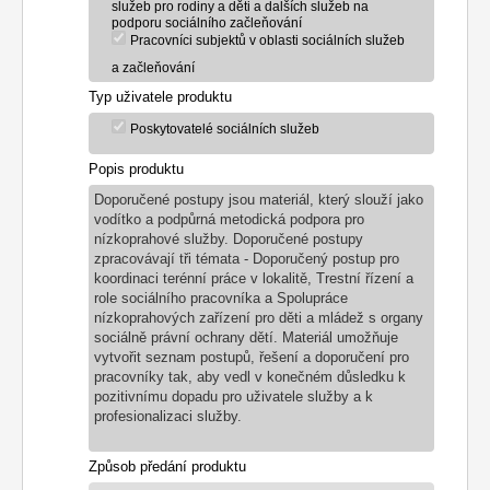
služeb pro rodiny a děti a dalších služeb na
podporu sociálního začleňování
Pracovníci subjektů v oblasti sociálních služeb
a začleňování
Typ uživatele produktu
Poskytovatelé sociálních služeb
Popis produktu
Doporučené postupy jsou
materiál, který slouží jako
vodítko a podpůrná metodická podpora pro
nízkoprahové služby. Doporučené postupy
zpracovávají tři témata - Doporučený postup pro
koordinaci terénní práce v lokalitě, Trestní řízení a
role sociálního pracovníka a Spolupráce
nízkoprahových zařízení pro děti a mládež s organy
sociálně právní ochrany dětí. M
ateriál umožňuje
vytvořit seznam postupů, řešení a doporučení pro
pracovníky tak, aby vedl v konečném důsledku k
pozitivnímu dopadu pro uživatele služby a k
profesionalizaci služby.
Způsob předání produktu