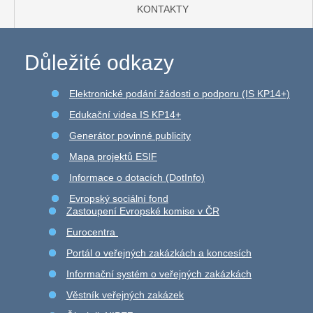
KONTAKTY
Důležité odkazy
Elektronické podání žádosti o podporu (IS KP14+)
Edukační videa IS KP14+
Generátor povinné publicity
Mapa projektů ESIF
Informace o dotacích (DotInfo)
Evropský sociální fond
Zastoupení Evropské komise v ČR
Eurocentra
Portál o veřejných zakázkách a koncesích
Informační systém o veřejných zakázkách
Věstník veřejných zakázek