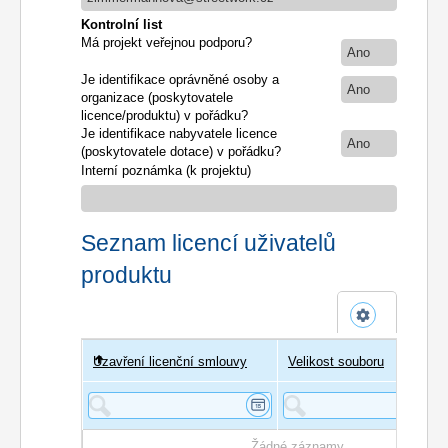
Kontrolní list
Má projekt veřejnou podporu?
Ano
Je identifikace oprávněné osoby a
Ano
organizace (poskytovatele
licence/produktu) v pořádku?
Je identifikace nabyvatele licence
Ano
(poskytovatele dotace) v pořádku?
Interní poznámka (k projektu)
Seznam licencí uživatelů
produktu
Uzavření licenční smlouvy
Uživatel
Velikost souboru
Poče
Žádné záznamy