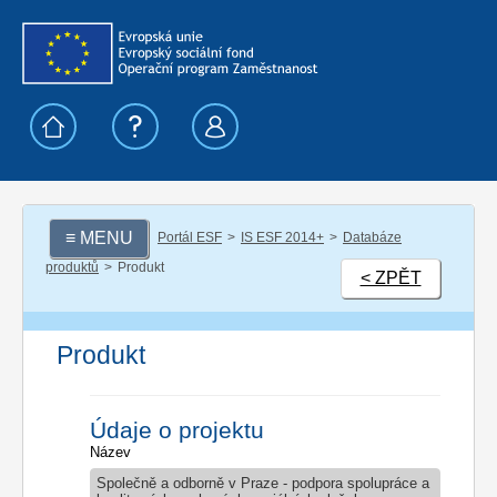
≡ MENU
Portál ESF
IS ESF 2014+
Databáze
produktů
Produkt
< ZPĚT
Produkt
Údaje o projektu
Název
Společně a odborně v Praze - podpora spolupráce a