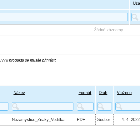
Uza
Žádné záznamy
vy k produktu se musíte přihlásit.
Název
Formát
Druh
Vloženo
Nezamyslice_Znaky_Voditka
PDF
Soubor
4. 4. 202