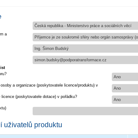
e
Česká republika - Ministerstvo práce a sociálních věcí
em a
Příjemce je ze soukromé sféry nebo orgán samosprávy (ob
Ing. Šimon Budský
simon.budsky@podporatransformace.cz
ist
oru?
Ano
 osoby a organizace (poskytovatele licence/produktu) v
Ano
e licence (poskytovatele dotace) v pořádku?
Ano
ktu)
 uživatelů produktu