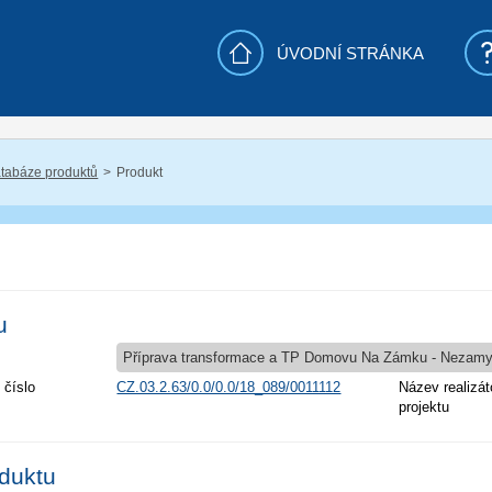
ÚVODNÍ STRÁNKA
tabáze produktů
Produkt
u
Příprava transformace a TP Domovu Na Zámku - Nezamy
 číslo
CZ.03.2.63/0.0/0.0/18_089/0011112
Název realizát
projektu
oduktu