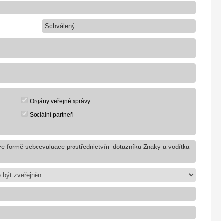
Schválený
Orgány veřejné správy
Sociální partneři
e formě sebeevaluace prostřednictvím dotazníku Znaky a vodítka