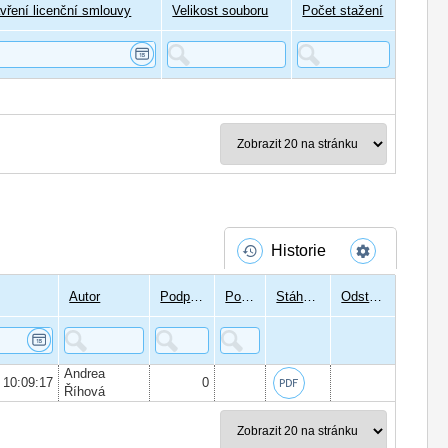
vření licenční smlouvy
Velikost souboru
Počet stažení
Historie
Autor
Podpisů
Podepsal
Stáhnout
Odstranit
Andrea
2 10:09:17
0
Říhová