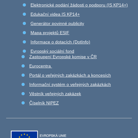
Elektronické podání žádosti o podporu (IS KP14+)
Edukační videa IS KP14+
Generátor povinné publicity
Mapa projektů ESIF
Informace o dotacích (DotInfo)
Evropský sociální fond
Zastoupení Evropské komise v ČR
Eurocentra
Portál o veřejných zakázkách a koncesích
Informační systém o veřejných zakázkách
Věstník veřejných zakázek
Číselník NIPEZ