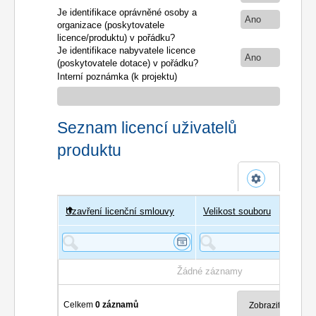
Je identifikace oprávněné osoby a
Ano
organizace (poskytovatele
licence/produktu) v pořádku?
Je identifikace nabyvatele licence
Ano
(poskytovatele dotace) v pořádku?
Interní poznámka (k projektu)
Seznam licencí uživatelů
produktu
Uzavření licenční smlouvy
Uživatel
Velikost souboru
Poče
Žádné záznamy
Celkem
0 záznamů