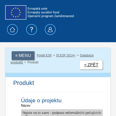
≡ MENU
Portál ESF
IS ESF 2014+
Databáze
produktů
Produkt
< ZPĚT
Produkt
Údaje o projektu
Název
Nejste na to sami - podpora neformálních pečujících