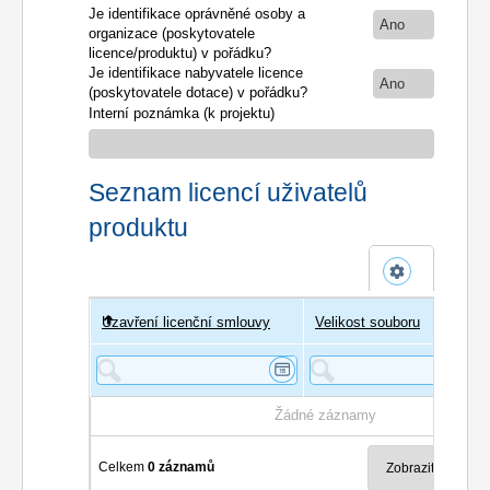
Je identifikace oprávněné osoby a
Ano
organizace (poskytovatele
licence/produktu) v pořádku?
Je identifikace nabyvatele licence
Ano
(poskytovatele dotace) v pořádku?
Interní poznámka (k projektu)
Seznam licencí uživatelů
produktu
Uzavření licenční smlouvy
Uživatel
Velikost souboru
Poče
Žádné záznamy
Celkem
0 záznamů