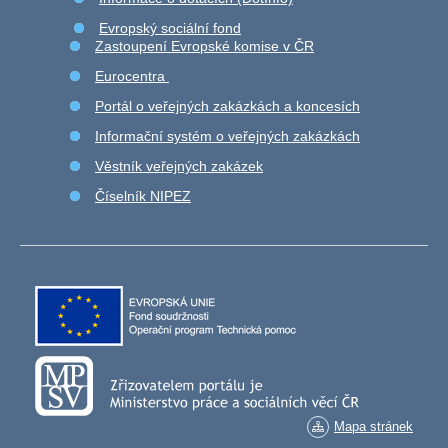
Evropský sociální fond
Zastoupení Evropské komise v ČR
Eurocentra
Portál o veřejných zakázkách a koncesích
Informační systém o veřejných zakázkách
Věstník veřejných zakázek
Číselník NIPEZ
Mapa stránek