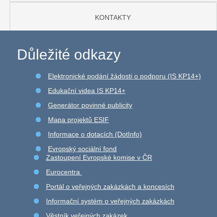
KONTAKTY
Důležité odkazy
Elektronické podání žádosti o podporu (IS KP14+)
Edukační videa IS KP14+
Generátor povinné publicity
Mapa projektů ESIF
Informace o dotacích (DotInfo)
Evropský sociální fond
Zastoupení Evropské komise v ČR
Eurocentra
Portál o veřejných zakázkách a koncesích
Informační systém o veřejných zakázkách
Věstník veřejných zakázek