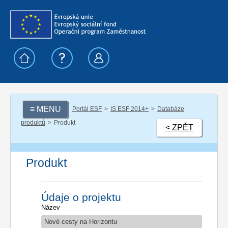
≡ MENU
Portál ESF
IS ESF 2014+
Databáze
produktů
Produkt
< ZPĚT
Produkt
Údaje o projektu
Název
Nové cesty na Horizontu