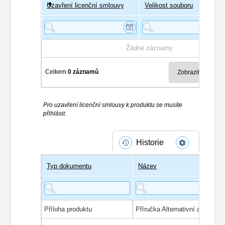
Uzavření licenční smlouvy
Uživatel
Velikost souboru
Poče
Žádné záznamy
Celkem
0 záznamů
Pro uzavření licenční smlouvy k produktu se musíte
přihlásit.
Historie
Typ dokumentu
Název
Příloha produktu