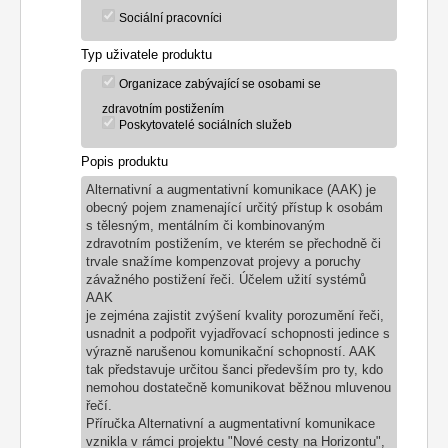
Sociální pracovníci
Typ uživatele produktu
Organizace zabývající se osobami se
zdravotním postižením
Poskytovatelé sociálních služeb
Popis produktu
Alternativní a augmentativní komunikace (AAK) je
obecný pojem znamenající určitý přístup k osobám
s tělesným, mentálním či kombinovaným
zdravotním postižením, ve kterém se přechodně či
trvale snažíme kompenzovat projevy a poruchy
závažného postižení řeči. Účelem užití systémů
AAK
je zejména zajistit zvýšení kvality porozumění řeči,
usnadnit a podpořit vyjadřovací schopnosti jedince s
výrazně narušenou komunikační schopností. AAK
tak představuje určitou šanci především pro ty, kdo
nemohou dostatečně komunikovat běžnou mluvenou
řečí.
Příručka Alternativní a augmentativní komunikace
vznikla v rámci projektu "Nové cesty na Horizontu",