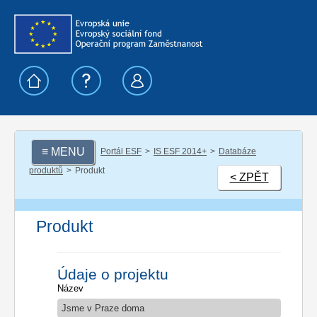
≡ MENU
Portál ESF
IS ESF 2014+
Databáze
produktů
Produkt
< ZPĚT
Produkt
Údaje o projektu
Název
Jsme v Praze doma