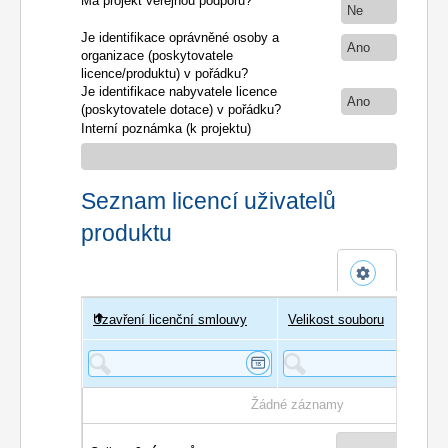
Má projekt veřejnou podporu?
Ne
Je identifikace oprávněné osoby a
Ano
organizace (poskytovatele
licence/produktu) v pořádku?
Je identifikace nabyvatele licence
Ano
(poskytovatele dotace) v pořádku?
Interní poznámka (k projektu)
Seznam licencí uživatelů
produktu
Uzavření licenční smlouvy
Uživatel
Velikost souboru
Poče
Žádné záznamy