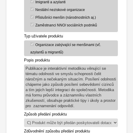
Imigranti a azylanti
Nestátní neziskové organizace
Příslušníci menšin (národnostních aj.)
Zaměstnanci NNO/ sociálních podniků
Typ uživatele produktu
Organizace zabývající se menšinami (vč.
azylantů a migrantů)
Popis produktu
Publikace je interaktivní metodikou věnující se
tématu odolnosti ve smyslu schopnosti čelit
náročným a nečekaným situacím. Posílení odolnosti
chápeme jako způsob posílení sebevědomí cizinců
a tím jejich lepší integraci do společnosti. Metodika
má formu průvodce a záznamníku vlastních
zkušeností, obsahuje praktické tipy i úkoly a prostor
pro zaznamenání odpovědí.
Způsob předání produktu
Zdůvodnění způsobu předání produktu