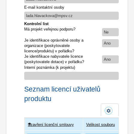
E-mail kontaktní osoby
lada.hlavackova@mpsv.cz
Kontrolní list
Má projekt veřejnou podporu?
Ne
Je identifikace oprávněné osoby a
Ano
organizace (poskytovatele
licence/produktu) v pořádku?
Je identifikace nabyvatele licence
Ano
(poskytovatele dotace) v pořádku?
Interní poznámka (k projektu)
Seznam licencí uživatelů
produktu
Uzavření licenční smlouvy
Uživatel
Velikost souboru
Poče