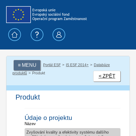
≡ MENU
Portál ESF
IS ESF 2014+
Databáze
produktů
Produkt
< ZPĚT
Produkt
Údaje o projektu
Název
Zvyšování kvality a efektivity systému dalšího