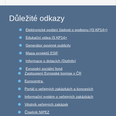
Důležité odkazy
Elektronické podání žádosti o podporu (IS KP14+)
Edukační videa IS KP14+
Generátor povinné publicity
Mapa projektů ESIF
Informace o dotacích (DotInfo)
Evropský sociální fond
Zastoupení Evropské komise v ČR
Eurocentra
Portál o veřejných zakázkách a koncesích
Informační systém o veřejných zakázkách
Věstník veřejných zakázek
Číselník NIPEZ