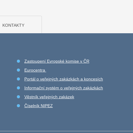
KONTAKTY
Zastoupení Evropské komise v ČR
Eurocentra
Portál o veřejných zakázkách a koncesích
Informační systém o veřejných zakázkách
Věstník veřejných zakázek
Číselník NIPEZ