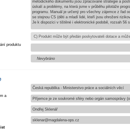
metodického dokumentu jsou zpracované strategie a postup
úskalí a problémy, na která jsme v průběhu pilotáže prog
programu. Manuál je určený pro všechny zájemce z řad o
se stejnou CS (děti a mladí lidé, kteří jsou ohroženi rizik
Je k dispozici v tištěné i elektronické podobě, rozsah 56 s
ání produktu
Nevybráno
e
Česká republika - Ministerstvo práce a sociálních věcí
em a
Příjemce je ze soukromé sféry nebo orgán samosprávy (ob
Ondřej Sklenář
sklenar@magdalena-ops.cz
ist