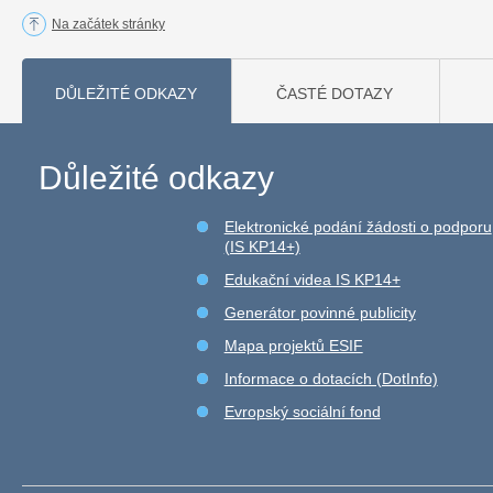
Na začátek stránky
DŮLEŽITÉ ODKAZY
ČASTÉ DOTAZY
Důležité odkazy
Elektronické podání žádosti o podporu
(IS KP14+)
Edukační videa IS KP14+
Generátor povinné publicity
Mapa projektů ESIF
Informace o dotacích (DotInfo)
Evropský sociální fond