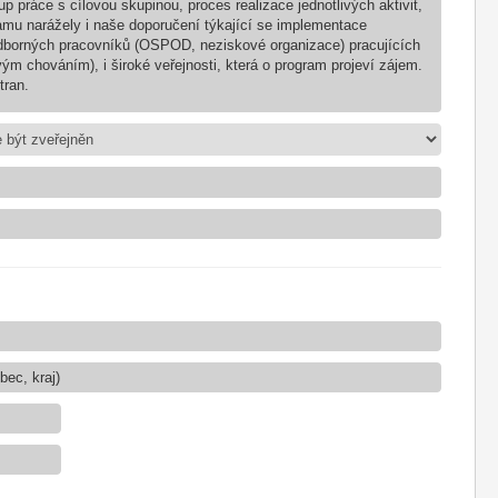
 práce s cílovou skupinou, proces realizace jednotlivých aktivit,
ramu narážely i naše doporučení týkající se implementace
dborných pracovníků (OSPOD, neziskové organizace) pracujících
ovým chováním), i široké veřejnosti, která o program projeví zájem.
tran.
ec, kraj)