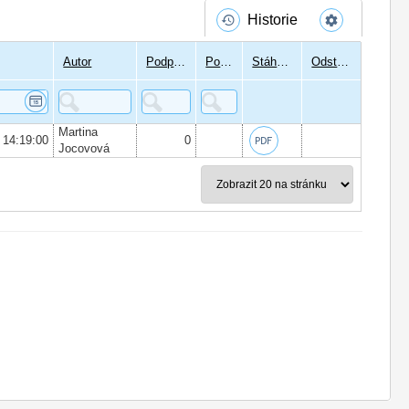
Historie
Autor
Podpisů
Podepsal
Stáhnout
Odstranit
Martina
 14:19:00
0
Jocovová