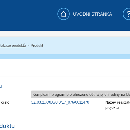
ÚVODNÍ STRÁNKA
tabáze produktů
Produkt
u
Komplexní program pro ohrožené děti a jejich rodiny na 
 číslo
CZ.03.2.X/0.0/0.0/17_076/0011470
Název realizát
projektu
oduktu