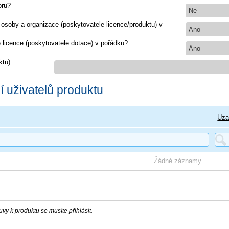
oru?
Ne
 osoby a organizace (poskytovatele licence/produktu) v
Ano
e licence (poskytovatele dotace) v pořádku?
Ano
ktu)
 uživatelů produktu
Uza
Žádné záznamy
vy k produktu se musíte přihlásit.