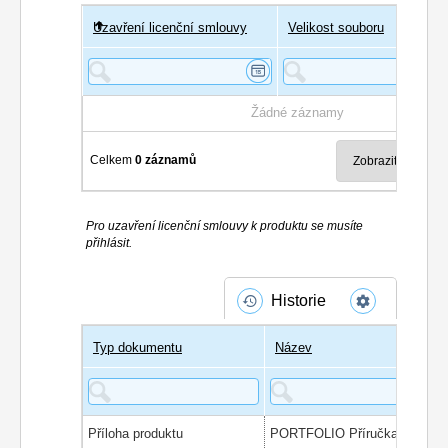
Uzavření licenční smlouvy
Uživatel
Velikost souboru
Poče
Žádné záznamy
Celkem
0 záznamů
Pro uzavření licenční smlouvy k produktu se musíte
přihlásit.
Historie
Typ dokumentu
Název
Příloha produktu