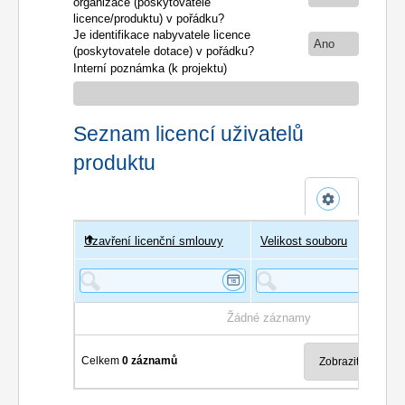
organizace (poskytovatele
licence/produktu) v pořádku?
Je identifikace nabyvatele licence
Ano
(poskytovatele dotace) v pořádku?
Interní poznámka (k projektu)
Seznam licencí uživatelů
produktu
Uzavření licenční smlouvy
Uživatel
Velikost souboru
Poče
Žádné záznamy
Celkem
0 záznamů