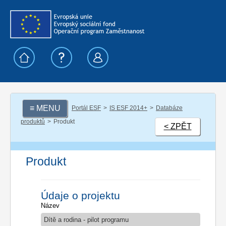
≡ MENU
Portál ESF
IS ESF 2014+
Databáze
produktů
Produkt
< ZPĚT
Produkt
Údaje o projektu
Název
Dítě a rodina - pilot programu