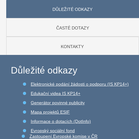
DŮLEŽITÉ ODKAZY
ČASTÉ DOTAZY
KONTAKTY
Důležité odkazy
Elektronické podání žádosti o podporu (IS KP14+)
Edukační videa IS KP14+
Generátor povinné publicity
Mapa projektů ESIF
Informace o dotacích (DotInfo)
Evropský sociální fond
Zastoupení Evropské komise v ČR