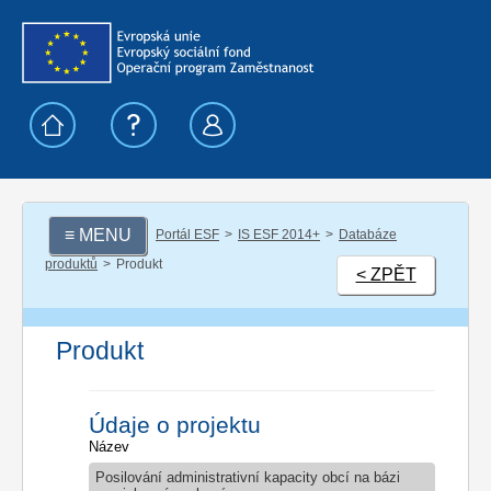
≡ MENU
Portál ESF
IS ESF 2014+
Databáze
produktů
Produkt
< ZPĚT
Produkt
Údaje o projektu
Název
Posilování administrativní kapacity obcí na bázi