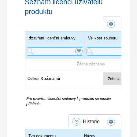
Seznam licencí uživatelů
produktu
Uzavření licenční smlouvy
Uživatel
Velikost souboru
Poče
Žádné záznamy
Celkem
0 záznamů
Pro uzavření licenční smlouvy k produktu se musíte
přihlásit.
Historie
Typ dokumentu
Název