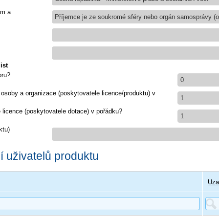
em a
Příjemce je ze soukromé sféry nebo orgán samosprávy (ob
ist
oru?
0
 osoby a organizace (poskytovatele licence/produktu) v
1
e licence (poskytovatele dotace) v pořádku?
1
ktu)
 uživatelů produktu
Uza