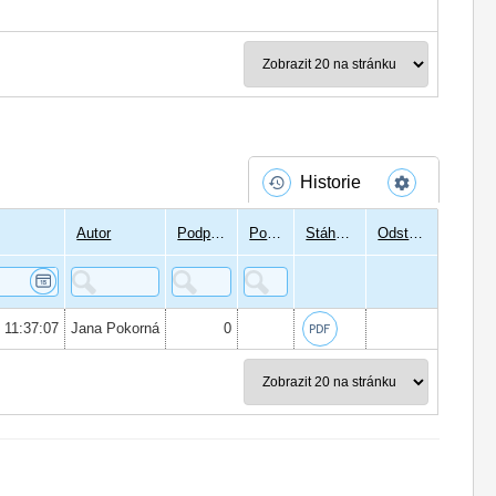
Historie
Autor
Podpisů
Podepsal
Stáhnout
Odstranit
6 11:37:07
Jana Pokorná
0