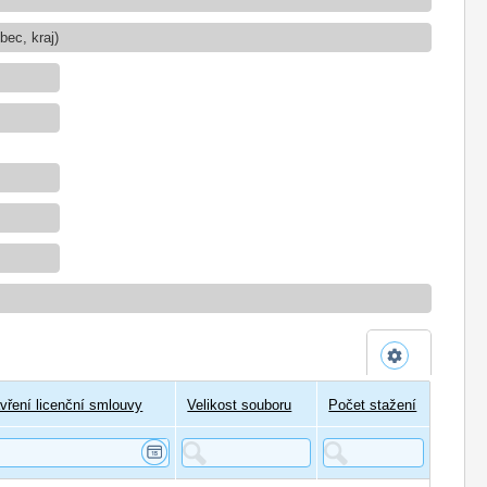
ec, kraj)
vření licenční smlouvy
Velikost souboru
Počet stažení