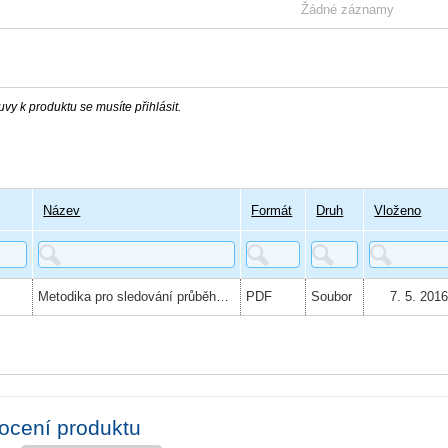
Žádné záznamy
vy k produktu se musíte přihlásit.
Název
Formát
Druh
Vloženo
Metodika pro sledování průběhu a hodnocení efektivity služeb chránněého bydlení poskytovaných lidem s mentálním postižením
PDF
Soubor
7. 5. 201
ocení produktu