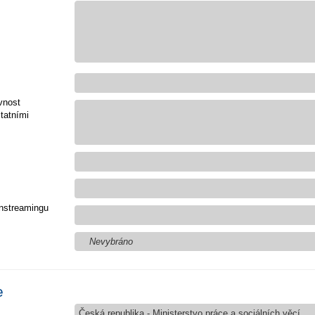
vnost
tatními
nstreamingu
Nevybráno
e
Česká republika - Ministerstvo práce a sociálních věcí