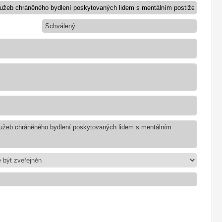
Schválený
služeb chráněného bydlení poskytovaných lidem s mentálním