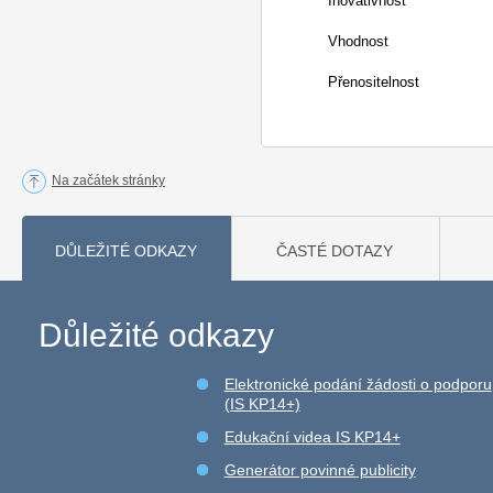
Inovativnost
Vhodnost
Přenositelnost
Na začátek stránky
DŮLEŽITÉ ODKAZY
ČASTÉ DOTAZY
Důležité odkazy
Elektronické podání žádosti o podporu
(IS KP14+)
Edukační videa IS KP14+
Generátor povinné publicity