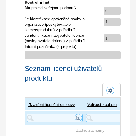
Kontrolní list
Má projekt veřejnou podporu?
0
Je identifikace oprávněné osoby a
1
organizace (poskytovatele
licence/produktu) v pořádku?
Je identifikace nabyvatele licence
1
(poskytovatele dotace) v pořádku?
Interní poznámka (k projektu)
Seznam licencí uživatelů
produktu
Uzavření licenční smlouvy
Uživatel
Velikost souboru
Poče
Žádné záznamy