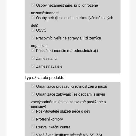
Osoby nezaměstnané, příp. ohrožené
nezaměstnaností
Osoby pečující o osobu blízkou (včetně malých
dětí)
OSVČ
Pracovníci veřejné správy a jí zřízených
organizací
Příslušníci menšin (národnostních aj.)
Zaměstnanci
Zaměstnavatelé
Typ uživatele produktu
Organizace prosazující rovnost žen a mužů
Organizace zabývající se osobami s jiným
znevýhodněním (mimo zdravotně postižené a
menšiny)
Poskytovatelé služeb péče o děti
Profesní komory
Rekvalifikační centra
Vzdělávací instituce (včetně VŠ, SŠ, ZŠ)