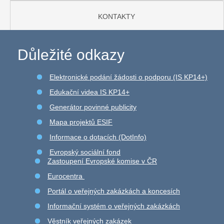
KONTAKTY
Důležité odkazy
Elektronické podání žádosti o podporu (IS KP14+)
Edukační videa IS KP14+
Generátor povinné publicity
Mapa projektů ESIF
Informace o dotacích (DotInfo)
Evropský sociální fond
Zastoupení Evropské komise v ČR
Eurocentra
Portál o veřejných zakázkách a koncesích
Informační systém o veřejných zakázkách
Věstník veřejných zakázek