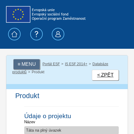
≡ MENU
Portál ESF
IS ESF 2014+
Databáze
produktů
Produkt
< ZPĚT
Produkt
Údaje o projektu
Název
Táta na plný úvazek