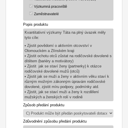
Výzkumná pracoviště
Zaměstnavatelé
Popis produktu
Kvantitativní výzkumy Táta na plný úvazek měly
tyto cíle:
• Zjistit povědomí o aktivním otcovství v
Olomouckém a Zlínském kraji
• Zjistit ochotu otců zůstat na rodičovské dovolené s
dítětem (bariéry a motivátory)
• Zjistit jak se staví ženy (partnerky) k otázce
rodičovské dovolené mužů (otců)
• Zjistit jak se muži a ženy v aktivním věku staví k
různým možným zákonným úpravám rodičovské
dovolené, zjistit míru podpory, podmínky atd.
• Zjistit, jak se staví muži a ženy k rozdělení
mužských a ženských rolí v rodině
Způsob předání produktu
Zdůvodnění způsobu předání produktu