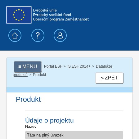
≡ MENU
Portál ESF
IS ESF 2014+
Databáze
produktů
Produkt
< ZPĚT
Produkt
Údaje o projektu
Název
Táta na plný úvazek