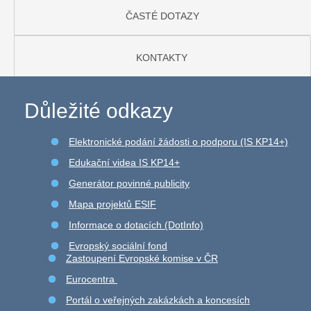
ČASTÉ DOTAZY
KONTAKTY
Důležité odkazy
Elektronické podání žádosti o podporu (IS KP14+)
Edukační videa IS KP14+
Generátor povinné publicity
Mapa projektů ESIF
Informace o dotacích (DotInfo)
Evropský sociální fond
Zastoupení Evropské komise v ČR
Eurocentra
Portál o veřejných zakázkách a koncesích