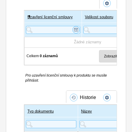
Uzavření licenční smlouvy
Uživatel
Velikost souboru
Poče
Žádné záznamy
Celkem
0 záznamů
Pro uzavření licenční smlouvy k produktu se musíte
přihlásit.
Historie
Typ dokumentu
Název