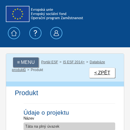
≡ MENU
Portál ESF
IS ESF 2014+
Databáze
produktů
Produkt
< ZPĚT
Produkt
Údaje o projektu
Název
Táta na plný úvazek