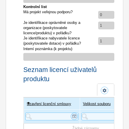
Kontrolní list
Má projekt veřejnou podporu?
0
Je identifikace oprávněné osoby a
1
organizace (poskytovatele
licence/produktu) v pořádku?
Je identifikace nabyvatele licence
1
(poskytovatele dotace) v pořádku?
Interní poznámka (k projektu)
Seznam licencí uživatelů
produktu
Uzavření licenční smlouvy
Uživatel
Velikost souboru
Poče
Žádné záznamy