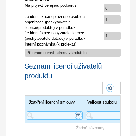
Má projekt veřejnou podporu?
0
Je identifikace oprávněné osoby a
1
organizace (poskytovatele
licence/produktu) v pořádku?
Je identifikace nabyvatele licence
1
(poskytovatele dotace) v pořádku?
Interní poznámka (k projektu)
Příjemce opraví adresu vkladatele
Seznam licencí uživatelů
produktu
Uzavření licenční smlouvy
Uživatel
Velikost souboru
Poče
Žádné záznamy