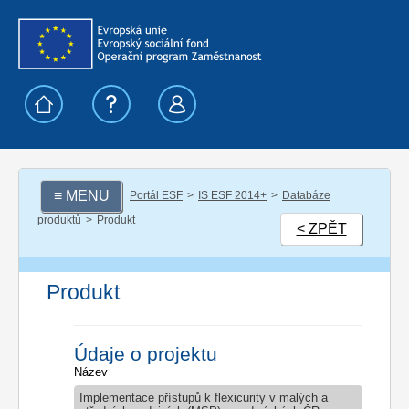
≡ MENU
Portál ESF
IS ESF 2014+
Databáze
produktů
Produkt
< ZPĚT
Produkt
Údaje o projektu
Název
Implementace přístupů k flexicurity v malých a