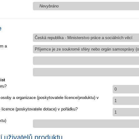
Nevybráno
e
Česká republika - Ministerstvo práce a sociálních věcí
em a
Příjemce je ze soukromé sféry nebo orgán samosprávy (ob
ist
oru?
0
 osoby a organizace (poskytovatele licence/produktu) v
1
e licence (poskytovatele dotace) v pořádku?
1
ktu)
 uživatelů produktu