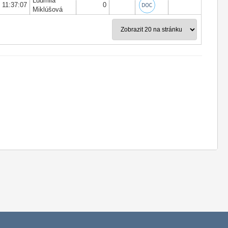
Ľudmila
6 11:37:07
0
Miklúšová