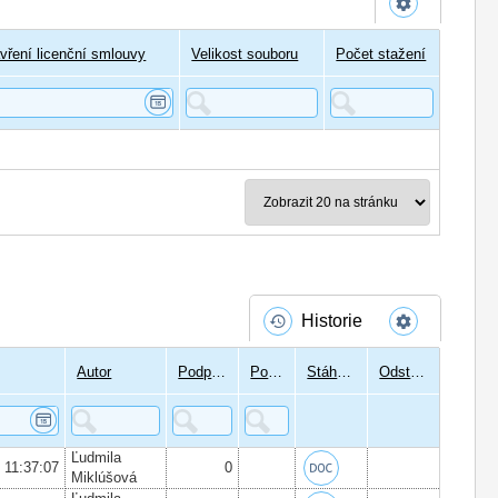
vření licenční smlouvy
Velikost souboru
Počet stažení
Historie
Autor
Podpisů
Podepsal
Stáhnout
Odstranit
Ľudmila
6 11:37:07
0
Miklúšová