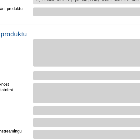
ání produktu
 produktu
vnost
tatními
nstreamingu