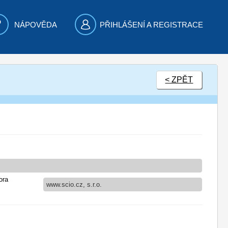
NÁPOVĚDA
PŘIHLÁŠENÍ A REGISTRACE
< ZPĚT
ora
www.scio.cz, s.r.o.