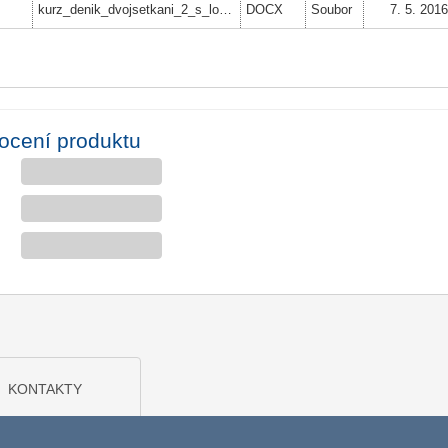
kurz_denik_dvojsetkani_2_s_logama
DOCX
Soubor
7. 5. 201
ocení produktu
KONTAKTY