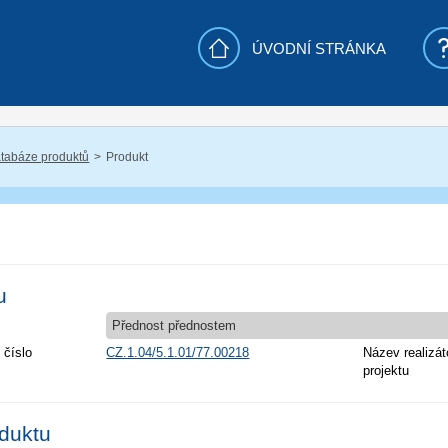
ÚVODNÍ STRÁNKA
tabáze produktů
Produkt
u
Přednost přednostem
 číslo
CZ.1.04/5.1.01/77.00218
Název realizát
projektu
oduktu