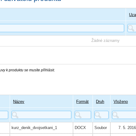
Uza
Žádné záznamy
vy k produktu se musíte přihlásit.
Název
Formát
Druh
Vloženo
kurz_denik_dvojsetkani_1
DOCX
Soubor
7. 5. 201