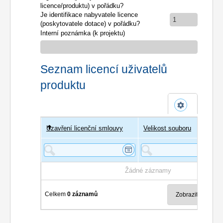
licence/produktu) v pořádku?
Je identifikace nabyvatele licence
1
(poskytovatele dotace) v pořádku?
Interní poznámka (k projektu)
Seznam licencí uživatelů
produktu
Uzavření licenční smlouvy
Uživatel
Velikost souboru
Poče
Žádné záznamy
Celkem
0 záznamů