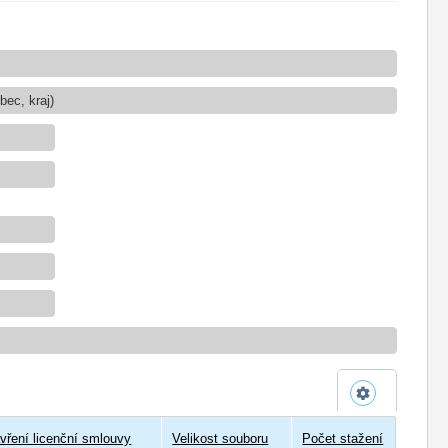
ec, kraj)
vření licenční smlouvy
Velikost souboru
Počet stažení