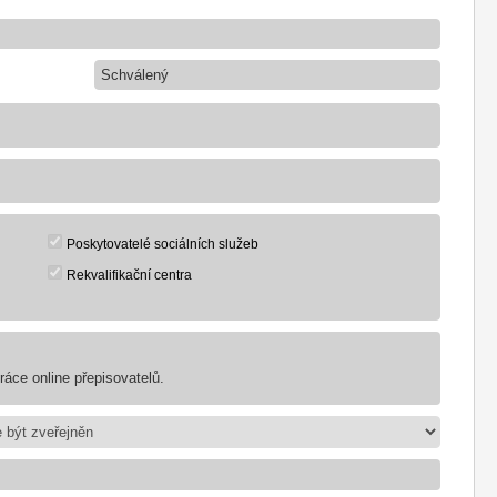
Schválený
Poskytovatelé sociálních služeb
Rekvalifikační centra
áce online přepisovatelů.