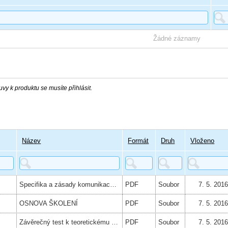
Žádné záznamy
vy k produktu se musíte přihlásit.
Název
Formát
Druh
Vloženo
Specifika a zásady komunikace s osobami se sluchovým postižením
PDF
Soubor
7. 5. 201
OSNOVA ŠKOLENÍ
PDF
Soubor
7. 5. 201
Závěrečný test k teoretickému školení
PDF
Soubor
7. 5. 201