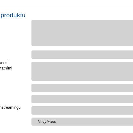
 produktu
vnost
tatními
nstreamingu
Nevybráno