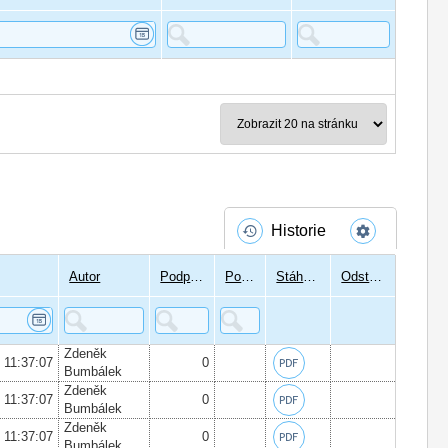
Historie
Autor
Podpisů
Podepsal
Stáhnout
Odstranit
Zdeněk
6 11:37:07
0
Bumbálek
Zdeněk
6 11:37:07
0
Bumbálek
Zdeněk
6 11:37:07
0
Bumbálek