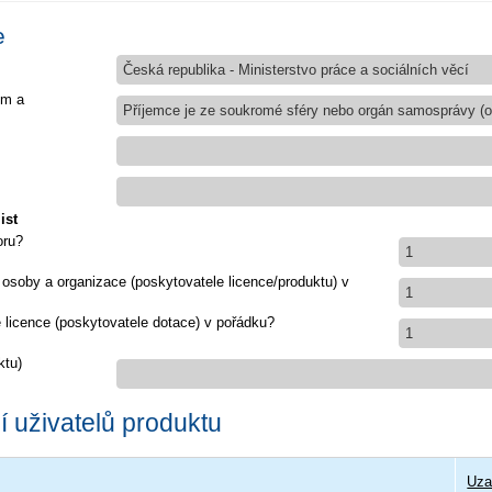
e
Česká republika - Ministerstvo práce a sociálních věcí
em a
Příjemce je ze soukromé sféry nebo orgán samosprávy (ob
ist
oru?
1
 osoby a organizace (poskytovatele licence/produktu) v
1
e licence (poskytovatele dotace) v pořádku?
1
ktu)
 uživatelů produktu
Uza