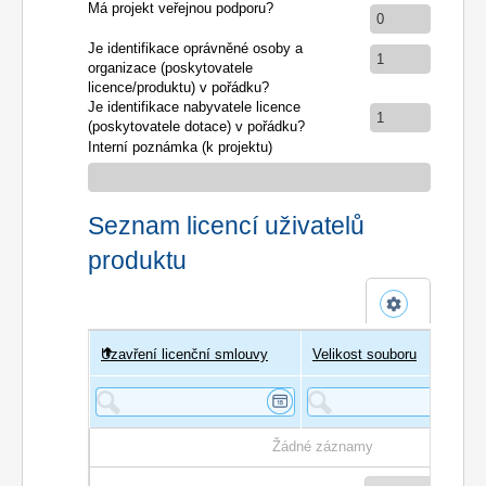
Má projekt veřejnou podporu?
0
Je identifikace oprávněné osoby a
1
organizace (poskytovatele
licence/produktu) v pořádku?
Je identifikace nabyvatele licence
1
(poskytovatele dotace) v pořádku?
Interní poznámka (k projektu)
Seznam licencí uživatelů
produktu
Uzavření licenční smlouvy
Uživatel
Velikost souboru
Poče
Žádné záznamy